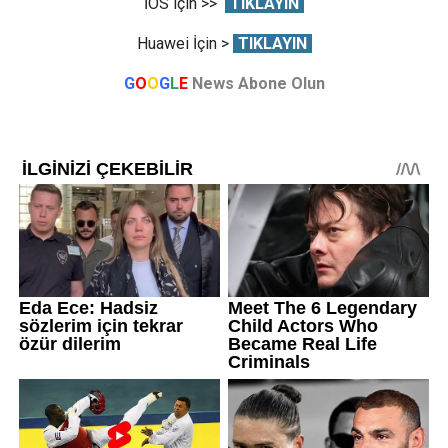
İOS için >>
TIKLAYIN
Huawei İçin >
TIKLAYIN
G
O
O
G
L
E
News Abone Olun