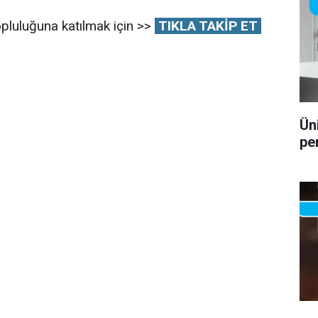
pluluğuna katılmak için >>
TIKLA TAKİP ET
Ün
pe