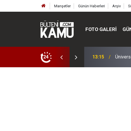
Manşetler
Günün Haberleri
Arşiv
S
FOTO GALERI
GÜ
ülte ve enstitüler kuruldu, bazıları kapatıldı
24
13:00
MEB’de 