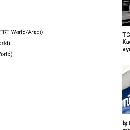
 (TRT World/Arabi)
TC
Kad
orld)
aç
World)
İş 
me