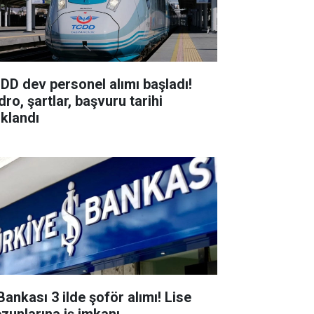
DD dev personel alımı başladı!
ro, şartlar, başvuru tarihi
ıklandı
Bankası 3 ilde şoför alımı! Lise
zunlarına iş imkanı