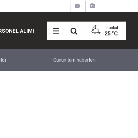
İstanbul
RSONEL ALIMI
25 °C
12:45
Eğiti Bir Sen'den Kadınlar İçin Olay Teklif: Çal
Günün tüm
haberleri