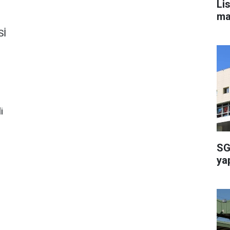
Li
ma
Sİ
li
SG
ya