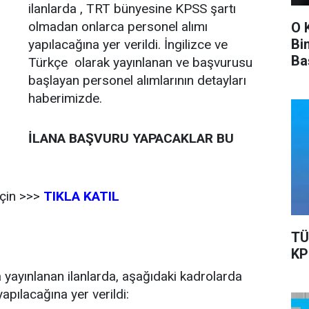
ilanlarda , TRT bünyesine KPSS şartı
olmadan onlarca personel alımı
O 
Bi
yapılacağına yer verildi. İngilizce ve
Ba
Türkçe olarak yayınlanan ve başvurusu
Ka
başlayan personel alımlarının detayları
haberimizde.
İLANA BAŞVURU YAPACAKLAR BU
 için >>>
TIKLA KATIL
TÜ
KP
a yayınlanan ilanlarda, aşağıdaki kadrolarda
pılacağına yer verildi: