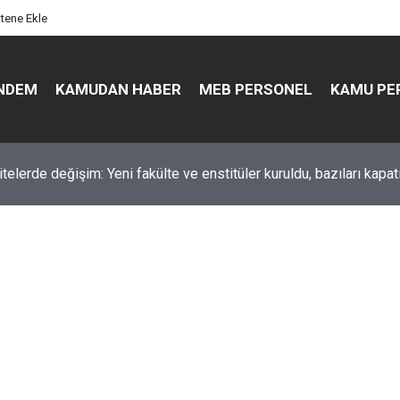
itene Ekle
NDEM
KAMUDAN HABER
MEB PERSONEL
KAMU PE
üst düzey değişim: Genel müdürler değişti, yeni isimler atandı