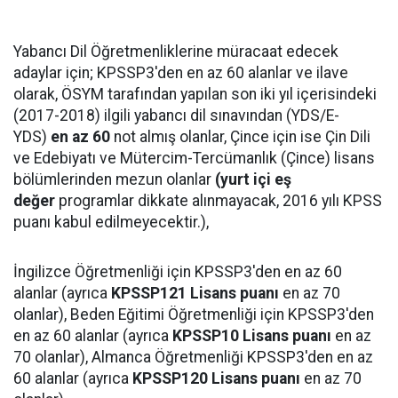
Yabancı Dil Öğretmenliklerine müracaat edecek
adaylar için; KPSSP3'den en az 60 alanlar ve ilave
olarak, ÖSYM tarafından yapılan son iki yıl içerisindeki
(2017-2018) ilgili yabancı dil sınavından (YDS/E-
YDS)
en az 60
not almış olanlar, Çince için ise Çin Dili
ve Edebiyatı ve Mütercim-Tercümanlık (Çince) lisans
bölümlerinden mezun olanlar
(yurt
içi eş
değer
programlar dikkate alınmayacak, 2016 yılı KPSS
puanı kabul edilmeyecektir.),
İngilizce Öğretmenliği için KPSSP3'den en az 60
alanlar (ayrıca
KPSSP121 Lisans puanı
en az 70
olanlar), Beden Eğitimi Öğretmenliği için KPSSP3'den
en az 60 alanlar (ayrıca
KPSSP10 Lisans puanı
en az
70 olanlar), Almanca Öğretmenliği KPSSP3'den en az
60 alanlar (ayrıca
KPSSP120 Lisans puanı
en az 70