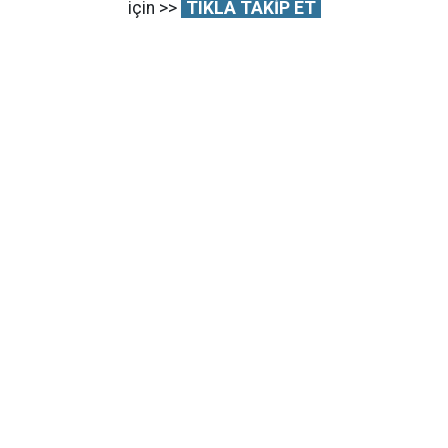
için >>
TIKLA TAKİP ET