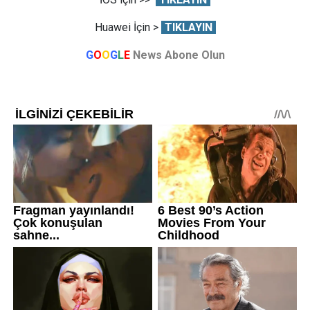
Huawei İçin >
TIKLAYIN
G
O
O
G
L
E
News Abone Olun