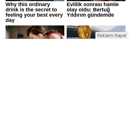
Reklamı Kapat
Kamu Bülteni © 2023
Anasayfa
Künye
İletişim
Gizlilik İlkeleri
Sitene Ekle