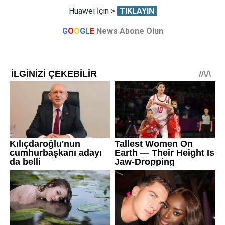
Huawei İçin >
TIKLAYIN
G
O
O
G
L
E
News Abone Olun