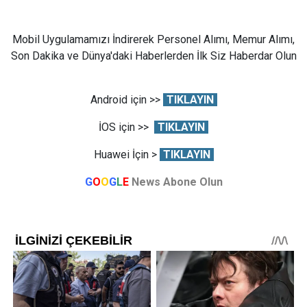
Mobil Uygulamamızı İndirerek Personel Alımı, Memur Alımı,
Son Dakika ve Dünya'daki Haberlerden İlk Siz Haberdar Olun
Android için >>
TIKLAYIN
İOS için >>
TIKLAYIN
Huawei İçin >
TIKLAYIN
G
O
O
G
L
E
News Abone Olun