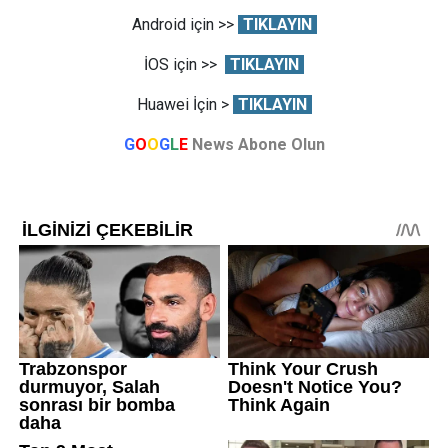
Android için >>
TIKLAYIN
İOS için >>
TIKLAYIN
Huawei İçin >
TIKLAYIN
G
O
O
G
L
E
News Abone Olun