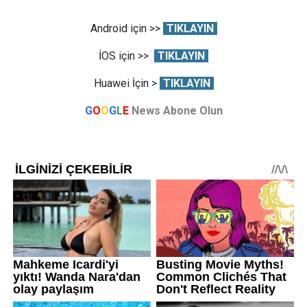
Android için >>
TIKLAYIN
İOS için >>
TIKLAYIN
Huawei İçin >
TIKLAYIN
G
O
O
G
L
E
News Abone Olun