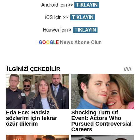
Android için >>
TIKLAYIN
İOS için >>
TIKLAYIN
Huawei İçin >
TIKLAYIN
G
O
O
G
L
E
News Abone Olun