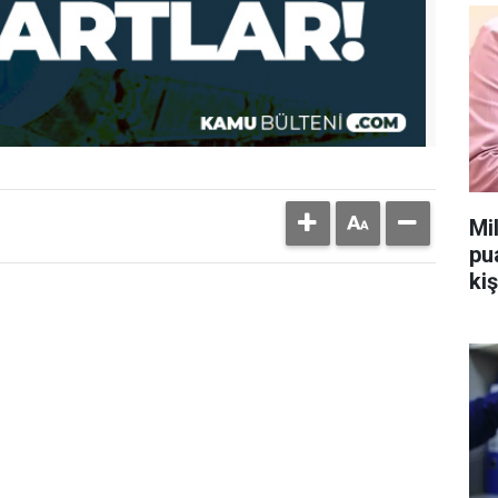
Mi
pu
kiş