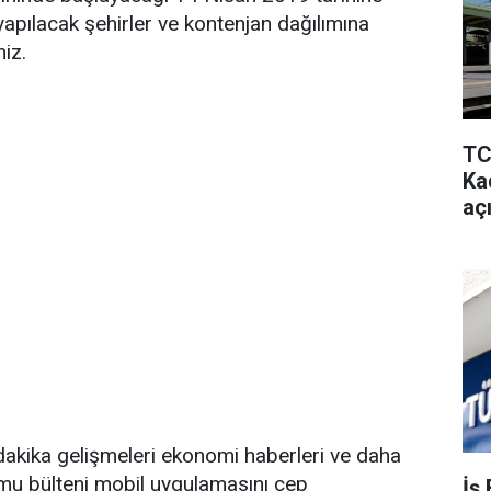
yapılacak şehirler ve kontenjan dağılımına
niz.
TC
Kad
aç
kika gelişmeleri ekonomi haberleri ve daha
amu bülteni mobil uygulamasını cep
İş 