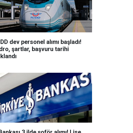
DD dev personel alımı başladı!
ro, şartlar, başvuru tarihi
ıklandı
Bankası 3 ilde şoför alımı! Lise