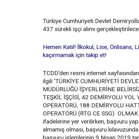
Türkiye Cumhuriyeti Devlet Demiryoll
437 sürekli işçi alımı gerçekleştirilec
Hemen Katıl! İlkokul, Lise, Önlisans, L
kaçırmamak için takip et!
TCDD'den resmi internet sayfasından 
ilgili 'TÜRKİYE CUMHURİYETİ DEV
MÜDÜRLÜĞÜ İŞYERLERİNE BELİRSİZ
TEŞKİL İŞÇİSİ, 42 DEMİRYOLU YOL
OPERATÖRÜ, 188 DEMİRYOLU HATT
OPERATÖRÜ (RTG CE SSG) OLMAK 
ifadelerine yer verilirken, başvuru y
almamış olması, başvuru kılavuzunda 
başvuru işlemlerinin 9 Nisan 2019 ta