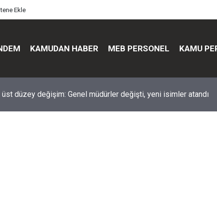
itene Ekle
NDEM
KAMUDAN HABER
MEB PERSONEL
KAMU PE
üst düzey değişim: Genel müdürler değişti, yeni isimler atandı