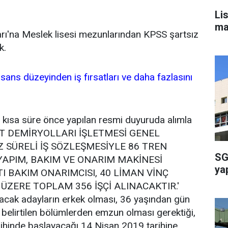
Li
ma
arı'na Meslek lisesi mezunlarından KPSS şartsız
ek.
isans düzeyinden iş fırsatları ve daha fazlasını
kısa süre önce yapılan resmi duyuruda alımla
LET DEMİRYOLLARI İŞLETMESİ GENEL
 SÜRELİ İŞ SÖZLEŞMESİYLE 86 TREN
SG
 YAPIM, BAKIM VE ONARIM MAKİNESİ
ya
I BAKIM ONARIMCISI, 40 LİMAN VİNÇ
ÜZERE TOPLAM 356 İŞÇİ ALINACAKTIR.'
apacak adayların erkek olması, 36 yaşından gün
belirtilen bölümlerden emzun olması gerektiği,
rihinde başlayacağı 14 Nisan 2019 tarihine