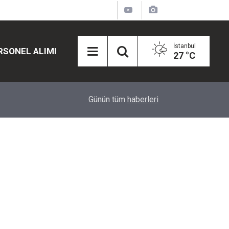
İstanbul
RSONEL ALIMI
27 °C
12:45
Eğiti Bir Sen'den Kadınlar İçin Olay Teklif: Çal
Günün tüm
haberleri