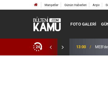
Manşetler
Günün Haberleri
Arşiv
S
FOTO GALERI
GÜ
ülte ve enstitüler kuruldu, bazıları kapatıldı
24
13:00
MEB’de 