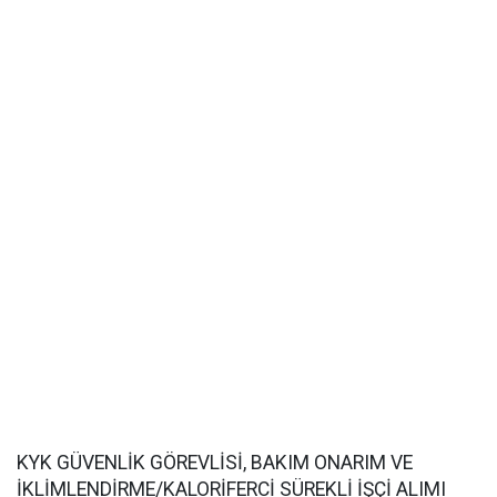
KYK GÜVENLİK GÖREVLİSİ, BAKIM ONARIM VE
İKLİMLENDİRME/KALORİFERCİ SÜREKLİ İŞÇİ ALIMI