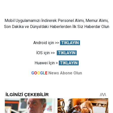
Mobil Uygulamamızı İndirerek Personel Alımı, Memur Alımı,
Son Dakika ve Dünya'daki Haberlerden İlk Siz Haberdar Olun
Android için >>
TIKLAYIN
İOS için >>
TIKLAYIN
Huawei İçin >
TIKLAYIN
G
O
O
G
L
E
News Abone Olun