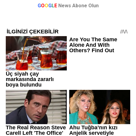
G
O
O
G
L
E
News Abone Olun