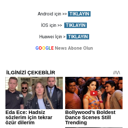
Android için >>
TIKLAYIN
İOS için >>
TIKLAYIN
Huawei İçin >
TIKLAYIN
G
O
O
G
L
E
News Abone Olun