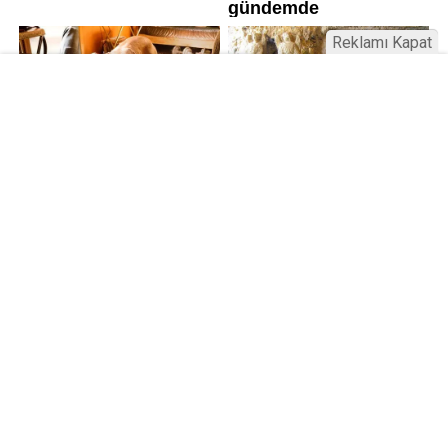
Reklamı Kapat
Kamu Bülteni © 2023
Anasayfa
Künye
İletişim
Gizlilik İlkeleri
Sitene Ekle