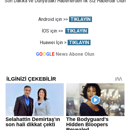
Son Dakika ve Dünya'daki Haberlerden İlk Siz Haberdar Olun
Android için >>
TIKLAYIN
İOS için >>
TIKLAYIN
Huawei İçin >
TIKLAYIN
G
O
O
G
L
E
News Abone Olun