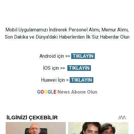
Mobil Uygulamamızı İndirerek Personel Alımı, Memur Alımı,
Son Dakika ve Dünya'daki Haberlerden İlk Siz Haberdar Olun
Android için >>
TIKLAYIN
İOS için >>
TIKLAYIN
Huawei İçin >
TIKLAYIN
G
O
O
G
L
E
News Abone Olun