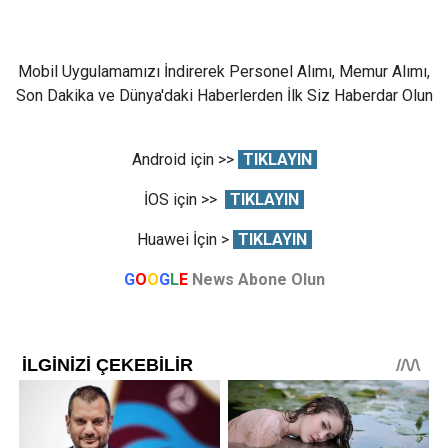
Mobil Uygulamamızı İndirerek Personel Alımı, Memur Alımı,
Son Dakika ve Dünya'daki Haberlerden İlk Siz Haberdar Olun
Android için >>
TIKLAYIN
İOS için >>
TIKLAYIN
Huawei İçin >
TIKLAYIN
G
O
O
G
L
E
News Abone Olun