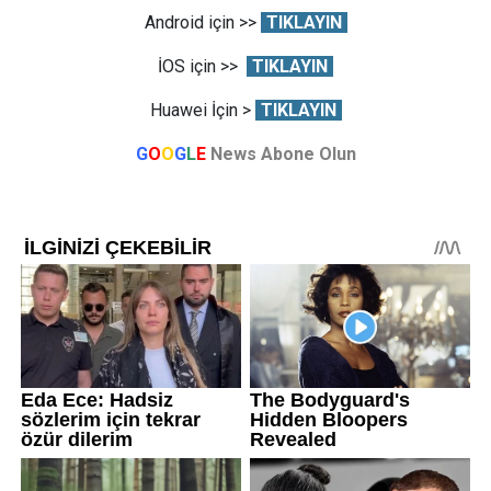
Android için >>
TIKLAYIN
İOS için >>
TIKLAYIN
Huawei İçin >
TIKLAYIN
G
O
O
G
L
E
News Abone Olun