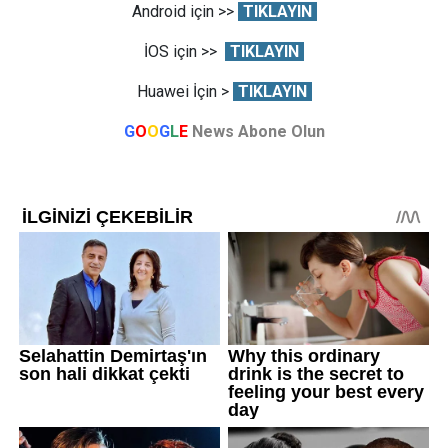
Android için >>
TIKLAYIN
İOS için >>
TIKLAYIN
Huawei İçin >
TIKLAYIN
G
O
O
G
L
E
News Abone Olun