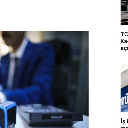
TC
Kad
aç
İş 
me