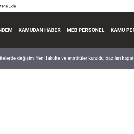
itene Ekle
NDEM
KAMUDAN HABER
MEB PERSONEL
KAMU PE
üst düzey değişim: Genel müdürler değişti, yeni isimler atandı