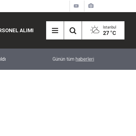
İstanbul
RSONEL ALIMI
27 °C
12:45
Eğiti Bir Sen'den Kadınlar İçin Olay Teklif: Çal
Günün tüm
haberleri