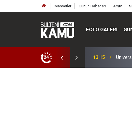
Manşetler
Günün Haberleri
Arşiv
S
FOTO GALERI
GÜ
ülte ve enstitüler kuruldu, bazıları kapatıldı
24
13:00
MEB’de 