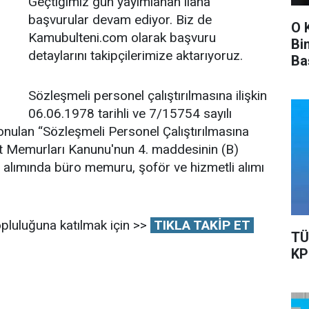
Geçtiğimiz gün yayımlanan ilana
başvurular devam ediyor. Biz de
O 
Kamubulteni.com olarak başvuru
Bi
detaylarını takipçilerimize aktarıyoruz.
Ba
Ka
Sözleşmeli personel çalıştırılmasına ilişkin
06.06.1978 tarihli ve 7/15754 sayılı
konulan “Sözleşmeli Personel Çalıştırılmasına
let Memurları Kanunu'nun 4. maddesinin (B)
 alımında büro memuru, şoför ve hizmetli alımı
pluluğuna katılmak için >>
TIKLA TAKİP ET
TÜ
KP