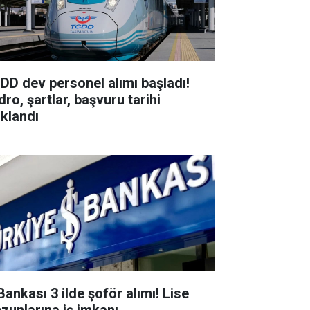
DD dev personel alımı başladı!
ro, şartlar, başvuru tarihi
ıklandı
Bankası 3 ilde şoför alımı! Lise
zunlarına iş imkanı