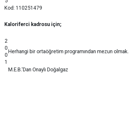
5
Kod: 110251479
Kaloriferci kadrosu için;
2
0
Herhangi bir ortaöğretim programından mezun olmak.
0
1
M.E.B.'Dan Onaylı Doğalgaz