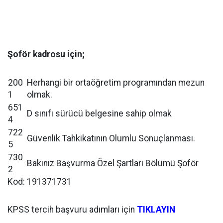
Şoför kadrosu için;
200
Herhangi bir ortaöğretim programından mezun
1
olmak.
651
D sınıfı sürücü belgesine sahip olmak
4
722
Güvenlik Tahkikatının Olumlu Sonuçlanması.
5
730
Bakınız Başvurma Özel Şartları Bölümü Şoför
2
Kod: 191371731
KPSS tercih başvuru adımları için
TIKLAYIN