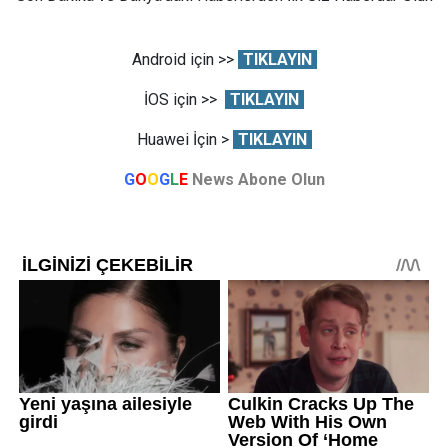
Android için >>
TIKLAYIN
İOS için >>
TIKLAYIN
Huawei İçin >
TIKLAYIN
G
O
O
G
L
E
News Abone Olun