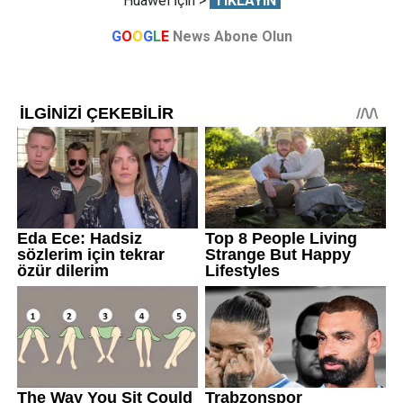
Huawei İçin >
TIKLAYIN
G
O
O
G
L
E
News Abone Olun