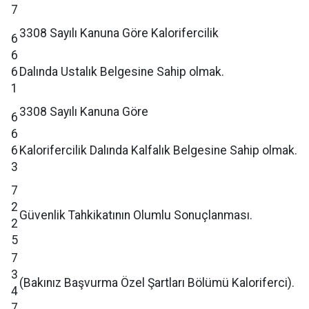
7
3308 Sayılı Kanuna Göre Kalorifercilik
6
6
6
Dalında Ustalık Belgesine Sahip olmak.
1
3308 Sayılı Kanuna Göre
6
6
6
Kalorifercilik Dalında Kalfalık Belgesine Sahip olmak.
3
7
2
Güvenlik Tahkikatının Olumlu Sonuçlanması.
2
5
7
3
(Bakınız Başvurma Özel Şartları Bölümü Kaloriferci).
4
7