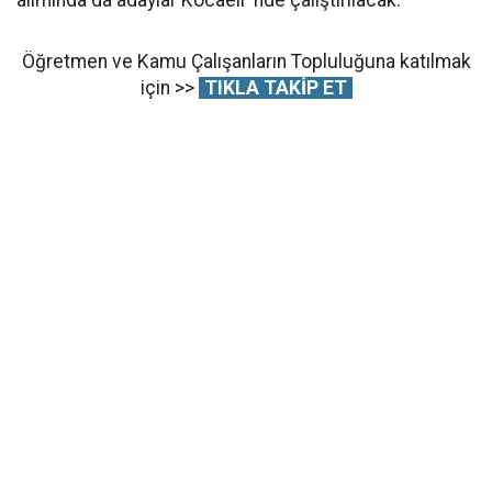
alımında da adaylar Kocaeli 'nde çalıştırılacak.
Öğretmen ve Kamu Çalışanların Topluluğuna katılmak
için >>
TIKLA TAKİP ET