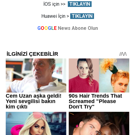
İOS için >>
TIKLAYIN
Huawei İçin >
TIKLAYIN
G
O
O
G
L
E
News Abone Olun