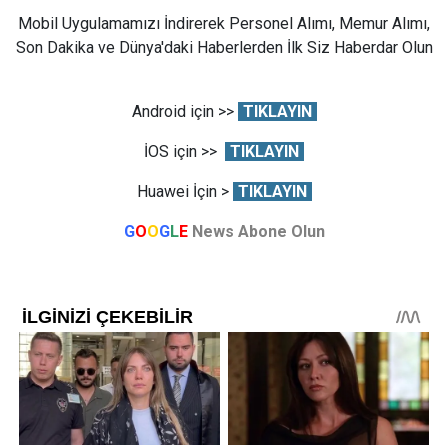
Mobil Uygulamamızı İndirerek Personel Alımı, Memur Alımı,
Son Dakika ve Dünya'daki Haberlerden İlk Siz Haberdar Olun
Android için >>
TIKLAYIN
İOS için >>
TIKLAYIN
Huawei İçin >
TIKLAYIN
G
O
O
G
L
E
News Abone Olun