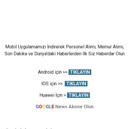
Mobil Uygulamamızı İndirerek Personel Alımı, Memur Alımı,
Son Dakika ve Dünya'daki Haberlerden İlk Siz Haberdar Olun
Android için >>
TIKLAYIN
İOS için >>
TIKLAYIN
Huawei İçin >
TIKLAYIN
G
O
O
G
L
E
News Abone Olun