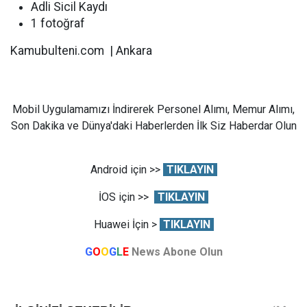
Adli Sicil Kaydı
1 fotoğraf
Kamubulteni.com | Ankara
Mobil Uygulamamızı İndirerek Personel Alımı, Memur Alımı,
Son Dakika ve Dünya'daki Haberlerden İlk Siz Haberdar Olun
Android için >>
TIKLAYIN
İOS için >>
TIKLAYIN
Huawei İçin >
TIKLAYIN
G
O
O
G
L
E
News Abone Olun