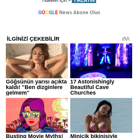
Huawei İçin >
TIKLAYIN
G
O
O
G
L
E
News Abone Olun