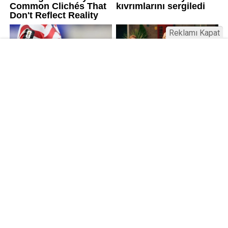
Reklamı Kapat
Kamu Bülteni © 2023
Anasayfa
Künye
İletişim
Gizlilik İlkeleri
Sitene Ekle