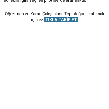
edilebilirliğini seçilen pilot illerde artırmaktır.”
Öğretmen ve Kamu Çalışanların Topluluğuna katılmak
için >>
TIKLA TAKİP ET