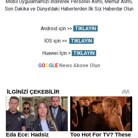
Mobil Uygulamamızı İndirerek Personel Alımı, Memur Alımı,
Son Dakika ve Dünya'daki Haberlerden İlk Siz Haberdar Olun
Android için >>
TIKLAYIN
İOS için >>
TIKLAYIN
Huawei İçin >
TIKLAYIN
G
O
O
G
L
E
News Abone Olun