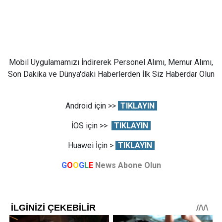
Mobil Uygulamamızı İndirerek Personel Alımı, Memur Alımı,
Son Dakika ve Dünya'daki Haberlerden İlk Siz Haberdar Olun
Android için >>
TIKLAYIN
İOS için >>
TIKLAYIN
Huawei İçin >
TIKLAYIN
G
O
O
G
L
E
News Abone Olun