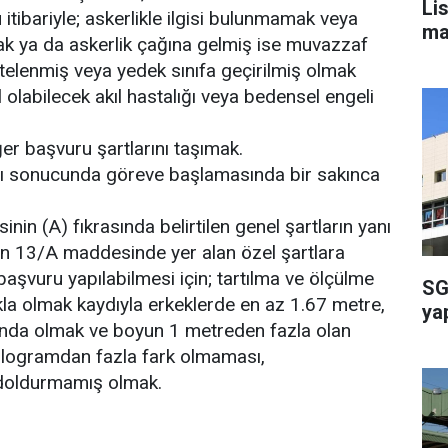
Li
itibariyle; askerlikle ilgisi bulunmamak veya
ma
k ya da askerlik çağına gelmiş ise muvazzaf
rtelenmiş veya yedek sınıfa geçirilmiş olmak
olabilecek akıl hastalığı veya bedensel engeli
ğer başvuru şartlarını taşımak.
sı sonucunda göreve başlamasında bir sakınca
in (A) fıkrasında belirtilen genel şartların yanı
in 13/A maddesinde yer alan özel şartlara
aşvuru yapılabilmesi için; tartılma ve ölçülme
SG
kla olmak kaydıyla erkeklerde en az 1.67 metre,
ya
unda olmak ve boyun 1 metreden fazla olan
 kilogramdan fazla fark olmaması,
ı doldurmamış olmak.