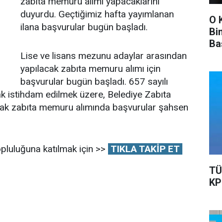
zabıta memuru alımı yapacaklarını
duyurdu. Geçtiğimiz hafta yayımlanan
O 
ilana başvurular bugün başladı.
Bi
Ba
Ka
Lise ve lisans mezunu adaylar arasından
yapılacak zabıta memuru alımı için
başvurular bugün başladı. 657 sayılı
k istihdam edilmek üzere, Belediye Zabıta
cak zabıta memuru alımında başvurular şahsen
pluluğuna katılmak için >>
TIKLA TAKİP ET
TÜ
KP