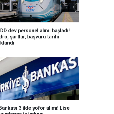
DD dev personel alımı başladı!
ro, şartlar, başvuru tarihi
ıklandı
Bankası 3 ilde şoför alımı! Lise
zunlarına iş imkanı