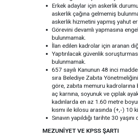
Erkek adaylar için askerlik durumu 
askerlik çağına gelmemiş bulunma
askerlik hizmetini yapmış yahut e
Görevini devamlı yapmasına engel 
bulunmamak.
İlan edilen kadrolar için aranan di
Yaptırılacak güvenlik soruşturma
bulunmamak.
657 sayılı Kanunun 48 inci maddesin
sıra Belediye Zabıta Yönetmeliğin
göre, zabıta memuru kadrolarına b
aç karnına, soyunuk ve çıplak aya
kadınlarda en az 1.60 metre boy
kısmı ile kilosu arasında (+,-) 10
Sınavın yapıldığı tarihte 30 yaşın
MEZUNİYET VE KPSS ŞARTI