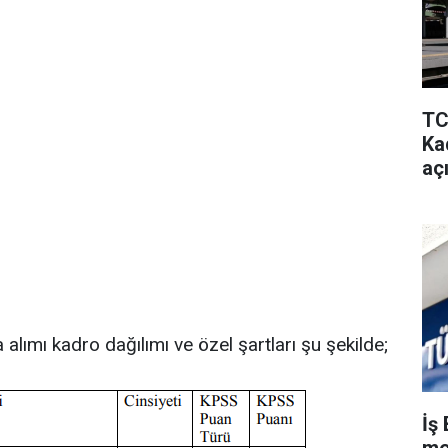
TC
Kad
aç
alımı kadro dağılımı ve özel şartları şu şekilde;
İş 
me