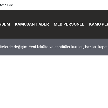
itene Ekle
NDEM
KAMUDAN HABER
MEB PERSONEL
KAMU PE
üst düzey değişim: Genel müdürler değişti, yeni isimler atandı