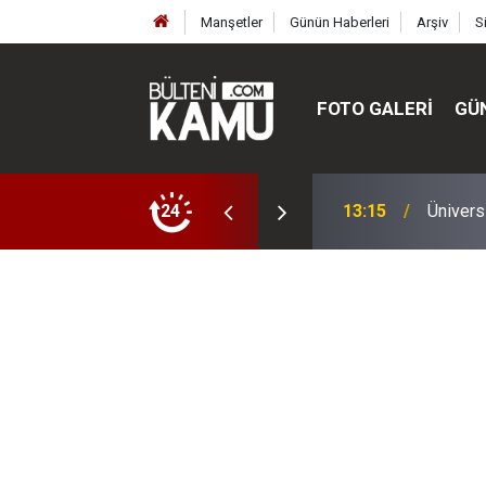
Manşetler
Günün Haberleri
Arşiv
S
FOTO GALERI
GÜ
ülte ve enstitüler kuruldu, bazıları kapatıldı
24
13:00
MEB’de 