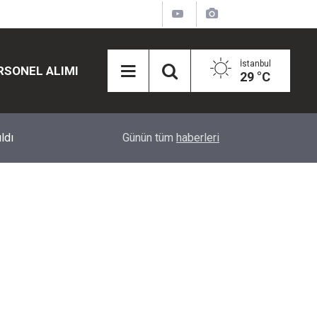
İstanbul
RSONEL ALIMI
29 °C
12:45
Eğiti Bir Sen'den Kadınlar İçin Olay Teklif: Çal
Günün tüm
haberleri