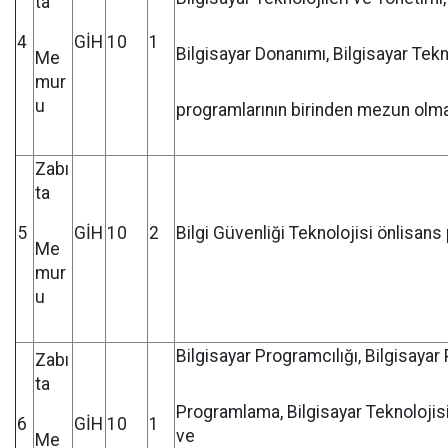
ta
4
GİH
10
1
Bilgisayar Donanımı, Bilgisayar Tekn
Me
mur
u
programlarının birinden mezun olm
Zabı
ta
5
GİH
10
2
Bilgi Güvenliği Teknolojisi önlisa
Me
mur
u
Bilgisayar Programcılığı, Bilgisayar 
Zabı
ta
Programlama, Bilgisayar Teknolojis
6
GİH
10
1
ve
Me