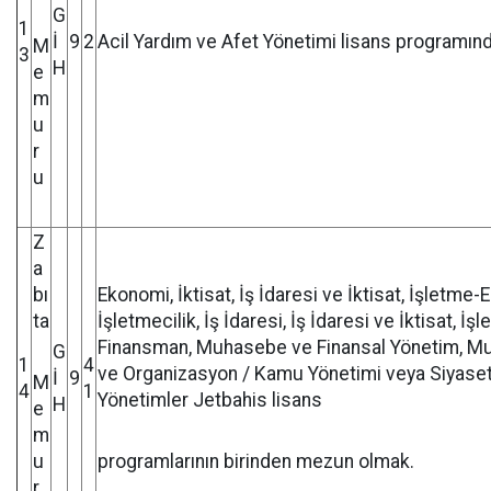
G
1
İ
9
2
Acil Yardım ve Afet Yönetimi lisans programı
M
3
H
e
m
u
r
u
Z
a
bı
Ekonomi, İktisat, İş İdaresi ve İktisat, İşletme-
ta
İşletmecilik, İş İdaresi, İş İdaresi ve İktisat,
Finansman, Muhasebe ve Finansal Yönetim, Mu
G
1
4
ve Organizasyon / Kamu Yönetimi veya Siyaset B
İ
9
M
4
1
Yönetimler Jetbahis lisans
H
e
m
u
programlarının birinden mezun olmak.
r