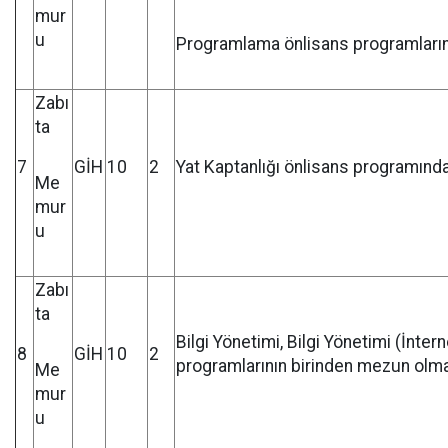
mur
u
Programlama önlisans programları
Zabı
ta
7
GİH
10
2
Yat Kaptanlığı önlisans programın
Me
mur
u
Zabı
ta
Bilgi Yönetimi, Bilgi Yönetimi (İnter
8
GİH
10
2
programlarının birinden mezun olm
Me
mur
u