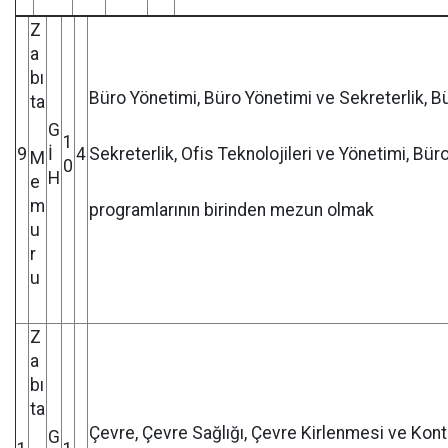
Z
a
bı
Büro Yönetimi, Büro Yönetimi ve Sekreterlik, Bü
ta
G
1
9
İ
4
Sekreterlik, Ofis Teknolojileri ve Yönetimi, Bür
M
0
H
e
m
programlarının birinden mezun olmak
u
r
u
Z
a
bı
ta
Çevre, Çevre Sağlığı, Çevre Kirlenmesi ve Ko
G