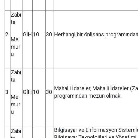
Zabı
ta
2
GİH
10
30
Herhangi bir önlisans programında
Me
mur
u
Zabı
ta
Mahalli İdareler, Mahalli İdareler (Z
3
GİH
10
30
programından mezun olmak.
Me
mur
u
Bilgisayar ve Enformasyon Sistemleri
Zabı
Bilgisayar Teknolojileri ve Yönetimi,