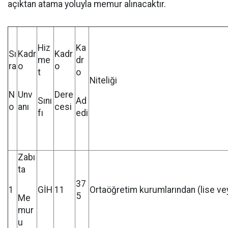
açıktan atama yoluyla memur alınacaktır.
Hiz
Ka
Sı
Kadr
Kadr
me
dr
ra
o
o
t
o
Niteliği
N
Unv
Dere
Sını
Ad
o
anı
cesi
fı
edi
Zabı
ta
37
1
GİH
11
Ortaöğretim kurumlarından (lise ve
5
Me
mur
u