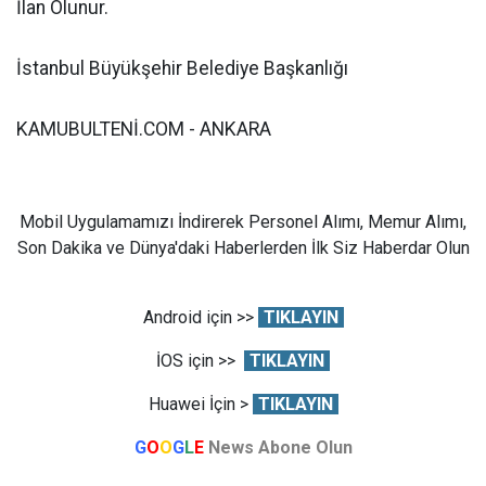
İlan Olunur.
İstanbul Büyükşehir Belediye Başkanlığı
KAMUBULTENİ.COM - ANKARA
Mobil Uygulamamızı İndirerek Personel Alımı, Memur Alımı,
Son Dakika ve Dünya'daki Haberlerden İlk Siz Haberdar Olun
Android için >>
TIKLAYIN
İOS için >>
TIKLAYIN
Huawei İçin >
TIKLAYIN
G
O
O
G
L
E
News Abone Olun