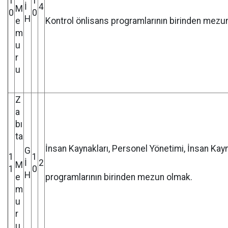
1
1
İ
4
M
0
0
H
e
Kontrol önlisans programlarının birinden mezu
m
u
r
u
Z
a
bı
ta
İnsan Kaynakları, Personel Yönetimi, İnsan Kay
G
1
1
İ
2
M
1
0
H
e
programlarının birinden mezun olmak.
m
u
r
u