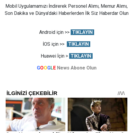
Mobil Uygulamamızı İndirerek Personel Alımı, Memur Alımı,
Son Dakika ve Dünya'daki Haberlerden İlk Siz Haberdar Olun
Android için >>
TIKLAYIN
İOS için >>
TIKLAYIN
Huawei İçin >
TIKLAYIN
G
O
O
G
L
E
News Abone Olun