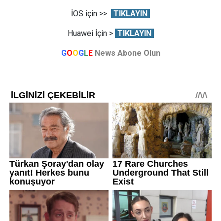
İOS için >>
TIKLAYIN
Huawei İçin >
TIKLAYIN
G
O
O
G
L
E
News Abone Olun