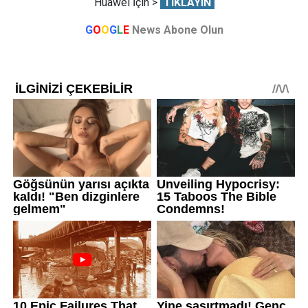
Huawei İçin >
TIKLAYIN
G
O
O
G
L
E
News Abone Olun