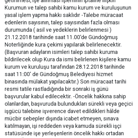
getirilmesi, işe alınması işleminin iptaline ilişkin
Kurumun ve talep sahibi kamu kurum ve kuruluşunun
yasal işlem yapma hakkı saklıdır -Talebe müracaat
edenlerin sayısının, talep sayısından fazla olması
durumunda ( asil ve yedeklerin belirlenmesi )
21.12.2018 tarihinde saat 11.00'de Gündoğmuş
Noterliğinde kura çekimi yapılarak belirlenecektir.
(Başvuran adayların isimleri talep sahibi kuruma
bildirilecek olup Kura da ismi belirlenen kişilere kamu
kurum ve kuruluşu tarafından 28.12.2018 tarihinde
saat 11:00' de Gündoğmuş Belediyesi hizmet
binasında mülakat yapılacaktır.) Son müracaat tarihi
resmi tatile rastladığında bir sonraki iş günü
başvurular kabul edilecektir. -Öncelik hakkına sahip
olanlardan, başvuruda bulundukları sürekli veya geçici
işgücü talebine işverence davet edildikleri hâlde
mücbir sebepler dışında icabet etmeyen, sınava
katılmayan, işi reddeden veya kamuda sürekli işçi
statüsünde işe yerleşenlerin öncelik hakkı ortadan