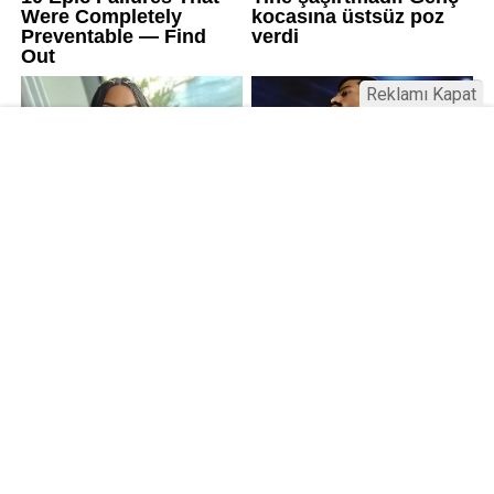
Reklamı Kapat
Kamu Bülteni © 2023
Anasayfa
Künye
İletişim
Gizlilik İlkeleri
Sitene Ekle