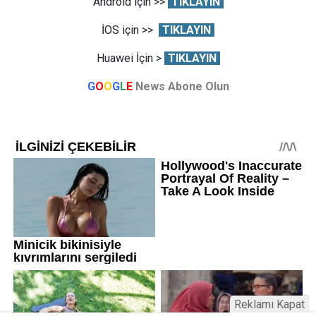
Android için >>
TIKLAYIN
İOS için >>
TIKLAYIN
Huawei İçin >
TIKLAYIN
G
O
O
G
L
E
News Abone Olun
Reklamı Kapat