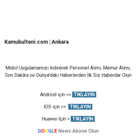
Kamubulteni.com | Ankara
Mobil Uygulamamızı İndirerek Personel Alımı, Memur Alımı,
Son Dakika ve Dünya'daki Haberlerden İlk Siz Haberdar Olun
Android için >>
TIKLAYIN
İOS için >>
TIKLAYIN
Huawei İçin >
TIKLAYIN
G
O
O
G
L
E
News Abone Olun