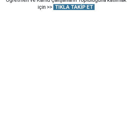
Öğretmen ve Kamu Çalışanların Topluluğuna katılmak
için >>
TIKLA TAKİP ET