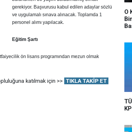
gerekiyor. Başvurusu kabul edilen adaylar sözlü
O 
ve uygulamalı sınava alınacak. Toplamda 1
Bi
personel alımı yapılacak.
Ba
Ka
Eğitim Şartı
tfaiyecilik ön lisans programından mezun olmak
pluluğuna katılmak için >>
TIKLA TAKİP ET
TÜ
KP