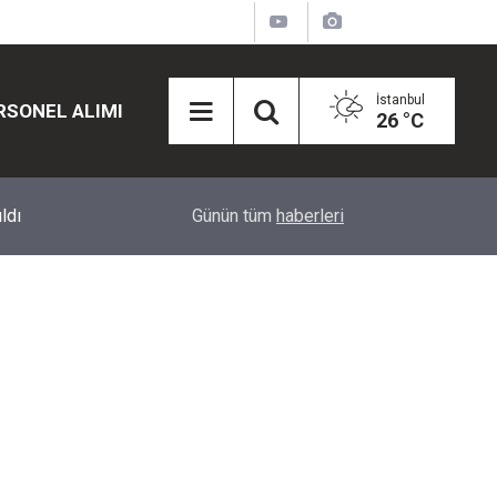
İstanbul
RSONEL ALIMI
26 °C
12:45
Eğiti Bir Sen'den Kadınlar İçin Olay Teklif: Çal
Günün tüm
haberleri