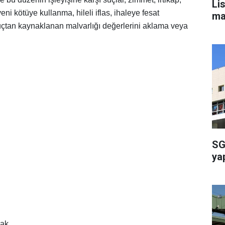
Li
üveni kötüye kullanma, hileli iflas, ihaleye fesat
ma
 suçtan kaynaklanan malvarlığı değerlerini aklama veya
SG
ya
mak