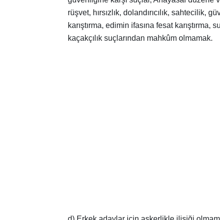
rüşvet, hırsızlık, dolandırıcılık, sahtecilik, g
karıştırma, edimin ifasına fesat karıştırma,
kaçakçılık suçlarından mahkûm olmamak.
d) Erkek adaylar için askerlikle ilişiği olma