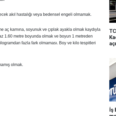
ecek akıl hastalığı veya bedensel engeli olmamak.
lme aç karnına, soyunuk ve çıplak ayakla olmak kaydıyla
TC
n az 1.60 metre boyunda olmak ve boyun 1 metreden
Kad
aç
kilogramdan fazla fark olmaması. Boy ve kilo tespitleri
rmamış olmak.
İş 
me