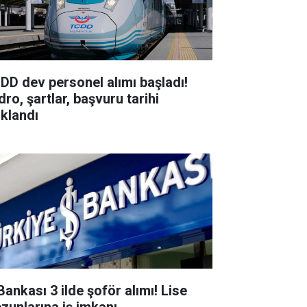
DD dev personel alımı başladı!
ro, şartlar, başvuru tarihi
ıklandı
Bankası 3 ilde şoför alımı! Lise
zunlarına iş imkanı