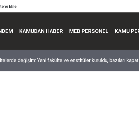
itene Ekle
NDEM
KAMUDAN HABER
MEB PERSONEL
KAMU PE
üst düzey değişim: Genel müdürler değişti, yeni isimler atandı