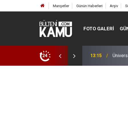
Manşetler
Günün Haberleri
Arşiv
S
FOTO GALERI
GÜ
ülte ve enstitüler kuruldu, bazıları kapatıldı
24
13:00
MEB’de 