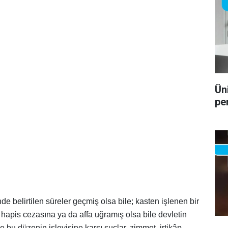
Ün
pe
belirtilen süreler geçmiş olsa bile; kasten işlenen bir
e hapis cezasına ya da affa uğramış olsa bile devletin
 bu düzenin işleyişine karşı suçlar, zimmet, irtikâp,