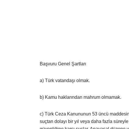
Başvuru Genel Şartları
a) Türk vatandaşı olmak.
b) Kamu haklarından mahrum olmamak.
c) Türk Ceza Kanununun 53 üncü maddesinde 
suçtan dolayı bir yıl veya daha fazla süreyl
güvenliğine karşı suçlar, Anayasal düzene ve