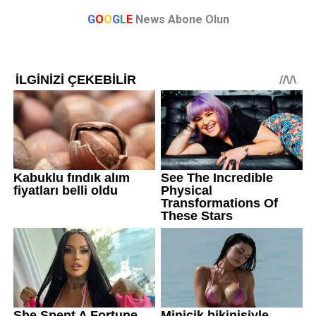
G
O
O
G
L
E
News Abone Olun