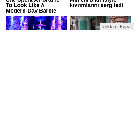
Reklamı Kapat
Kamu Bülteni © 2023
Anasayfa
Künye
İletişim
Gizlilik İlkeleri
Sitene Ekle