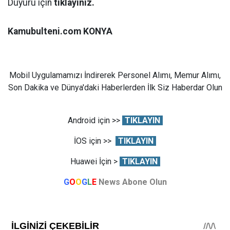
Duyuru için
tıklayınız.
Kamubulteni.com KONYA
Mobil Uygulamamızı İndirerek Personel Alımı, Memur Alımı,
Son Dakika ve Dünya'daki Haberlerden İlk Siz Haberdar Olun
Android için >>
TIKLAYIN
İOS için >>
TIKLAYIN
Huawei İçin >
TIKLAYIN
G
O
O
G
L
E
News Abone Olun