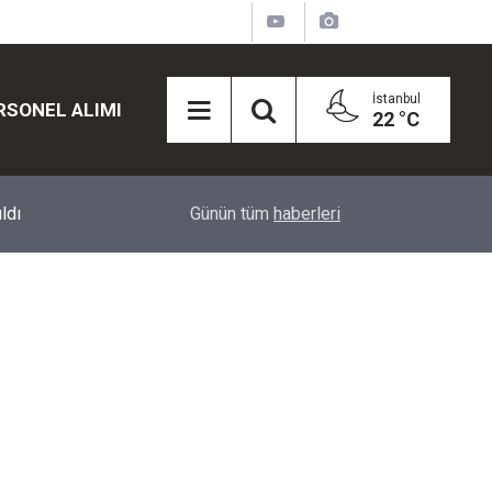
İstanbul
RSONEL ALIMI
22 °C
12:45
Eğiti Bir Sen'den Kadınlar İçin Olay Teklif: Çal
Günün tüm
haberleri