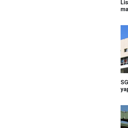
Li
ma
SG
ya