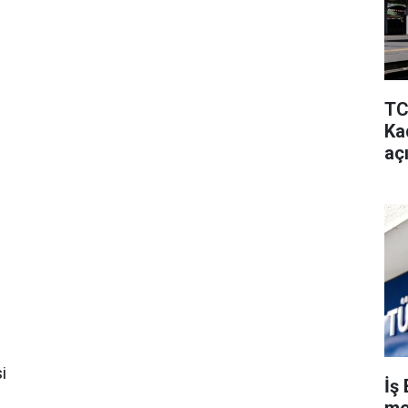
TC
Kad
aç
i
İş 
me