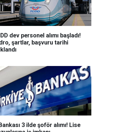
DD dev personel alımı başladı!
ro, şartlar, başvuru tarihi
ıklandı
Bankası 3 ilde şoför alımı! Lise
zunlarına iş imkanı