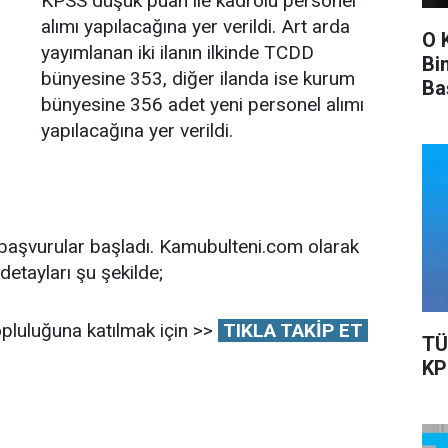
KPSS düşük puan ile kadrolu personel
alımı yapılacağına yer verildi. Art arda
O 
yayımlanan iki ilanın ilkinde TCDD
Bi
bünyesine 353, diğer ilanda ise kurum
Ba
bünyesine 356 adet yeni personel alımı
Ka
yapılacağına yer verildi.
 başvurular başladı. Kamubulteni.com olarak
detayları şu şekilde;
pluluğuna katılmak için >>
TIKLA TAKİP ET
TÜ
KP