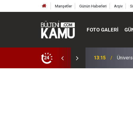
Manşetler
Günün Haberleri
Arşiv
S
FOTO GALERI
GÜ
ülte ve enstitüler kuruldu, bazıları kapatıldı
24
13:00
MEB’de 