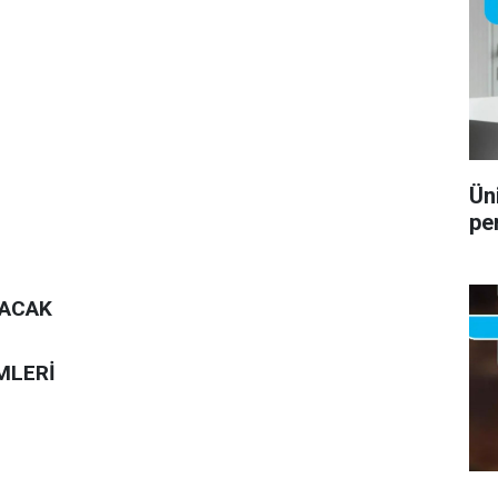
Ün
pe
RACAK
MLERİ