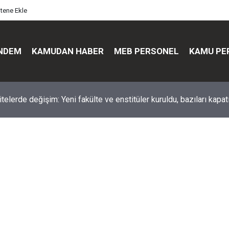
itene Ekle
NDEM
KAMUDAN HABER
MEB PERSONEL
KAMU PE
üst düzey değişim: Genel müdürler değişti, yeni isimler atandı