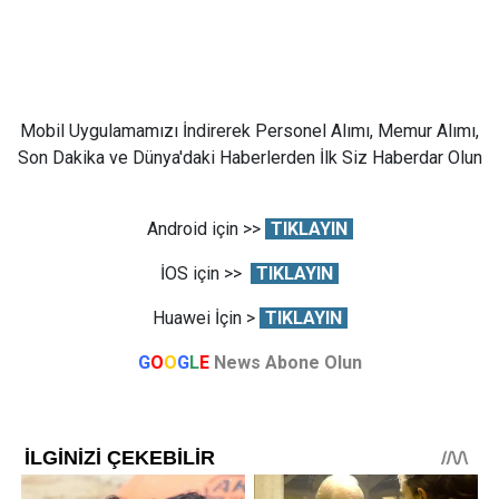
Mobil Uygulamamızı İndirerek Personel Alımı, Memur Alımı,
Son Dakika ve Dünya'daki Haberlerden İlk Siz Haberdar Olun
Android için >>
TIKLAYIN
İOS için >>
TIKLAYIN
Huawei İçin >
TIKLAYIN
G
O
O
G
L
E
News Abone Olun