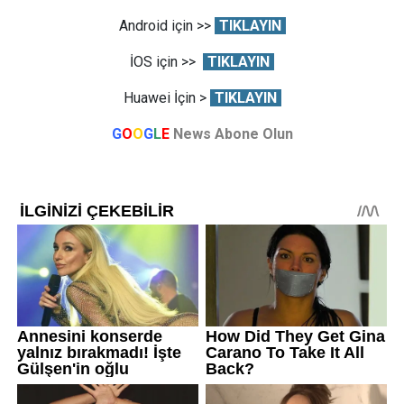
Android için >>
TIKLAYIN
İOS için >>
TIKLAYIN
Huawei İçin >
TIKLAYIN
G
O
O
G
L
E
News Abone Olun