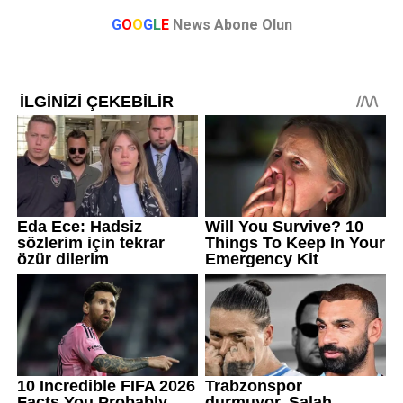
G
O
O
G
L
E
News Abone Olun