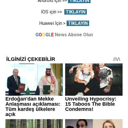
Android için >>
TIKLAYIN
İOS için >>
TIKLAYIN
Huawei İçin >
TIKLAYIN
G
O
O
G
L
E
News Abone Olun