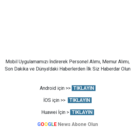
Mobil Uygulamamızı İndirerek Personel Alımı, Memur Alımı,
Son Dakika ve Dünya'daki Haberlerden İlk Siz Haberdar Olun
Android için >>
TIKLAYIN
İOS için >>
TIKLAYIN
Huawei İçin >
TIKLAYIN
G
O
O
G
L
E
News Abone Olun