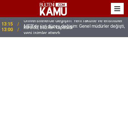
MEB’de üst düzey değişim: Genel müdürler değişti,
13:00
yeni isimler atandı