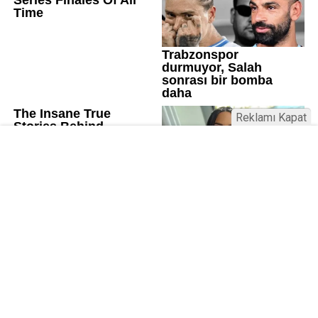
Reklamı Kapat
Üniversitelerde değişim: Yeni fakülte
ve enstitüler kuruldu, bazıları kapatıldı