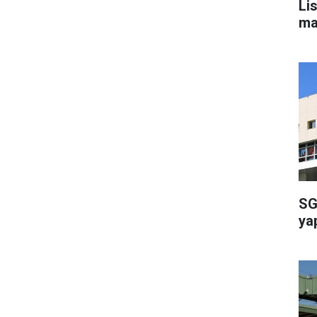
Li
ma
SG
ya