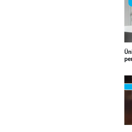
Ün
pe