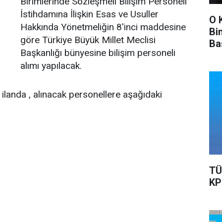
Birimlerinde Sözleşmeli Bilişim Personeli
İstihdamına İlişkin Esas ve Usuller
O 
Hakkında Yönetmeliğin 8'inci maddesine
Bi
göre Türkiye Büyük Millet Meclisi
Ba
Başkanlığı bünyesine bilişim personeli
Ka
alımı yapılacak.
n ilanda , alınacak personellere aşağıdaki
TÜ
KP