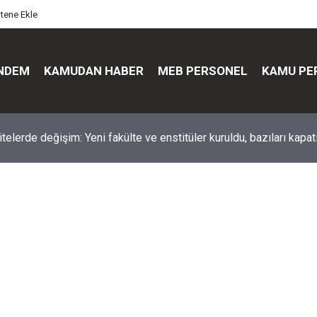
itene Ekle
NDEM
KAMUDAN HABER
MEB PERSONEL
KAMU PE
üst düzey değişim: Genel müdürler değişti, yeni isimler atandı