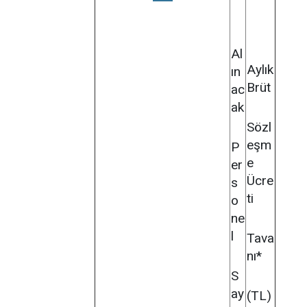
Al
Aylık
ın
Brüt
ac
ak
Sözl
eşm
P
e
er
Ücre
s
ti
o
ne
l
Tava
nı*
S
ay
(TL)