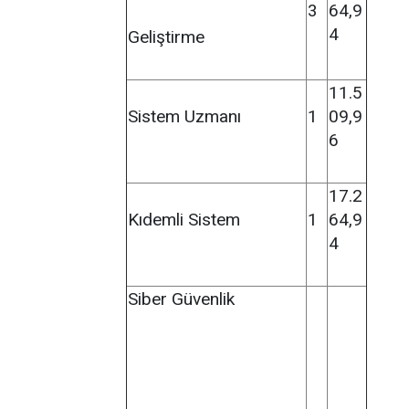
3
64,9
4
Geliştirme
11.5
Sistem Uzmanı
1
09,9
6
17.2
Kıdemli Sistem
1
64,9
4
Siber Güvenlik