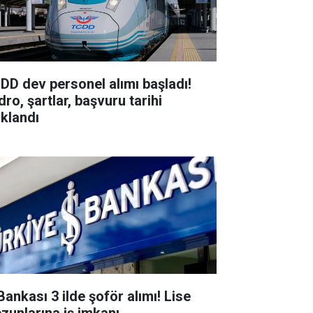
DD dev personel alımı başladı!
ro, şartlar, başvuru tarihi
ıklandı
Bankası 3 ilde şoför alımı! Lise
zunlarına iş imkanı