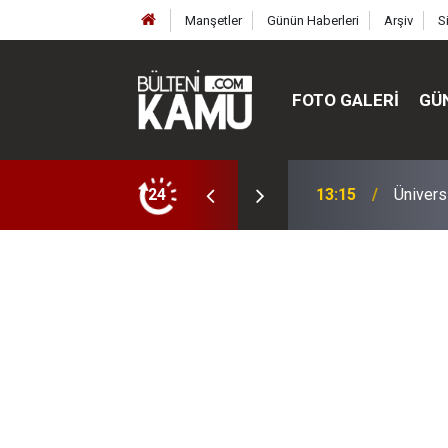
Manşetler
Günün Haberleri
Arşiv
S
FOTO GALERI
GÜ
ülte ve enstitüler kuruldu, bazıları kapatıldı
24
13:00
MEB’de 