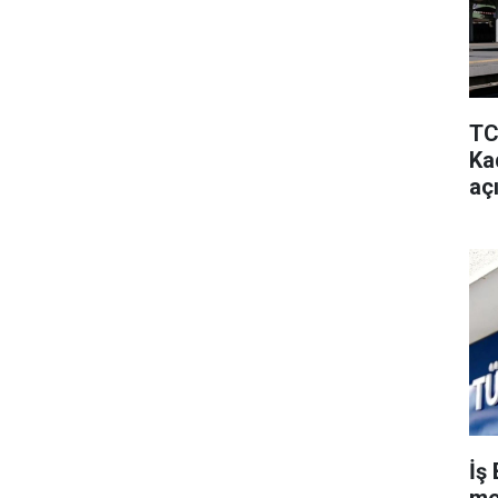
TC
Kad
aç
İş 
me