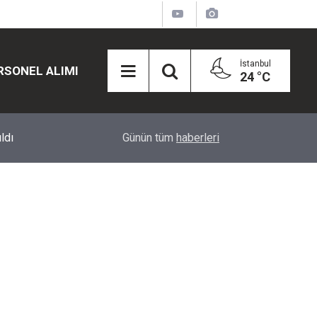
İstanbul
RSONEL ALIMI
24 °C
12:45
Eğiti Bir Sen'den Kadınlar İçin Olay Teklif: Çal
Günün tüm
haberleri