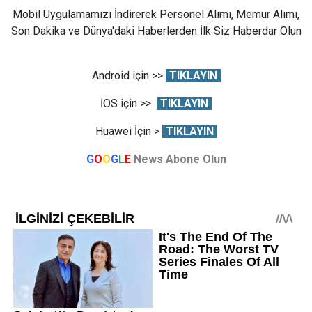
Mobil Uygulamamızı İndirerek Personel Alımı, Memur Alımı,
Son Dakika ve Dünya'daki Haberlerden İlk Siz Haberdar Olun
Android için >>
TIKLAYIN
İOS için >>
TIKLAYIN
Huawei İçin >
TIKLAYIN
G
O
O
G
L
E
News Abone Olun