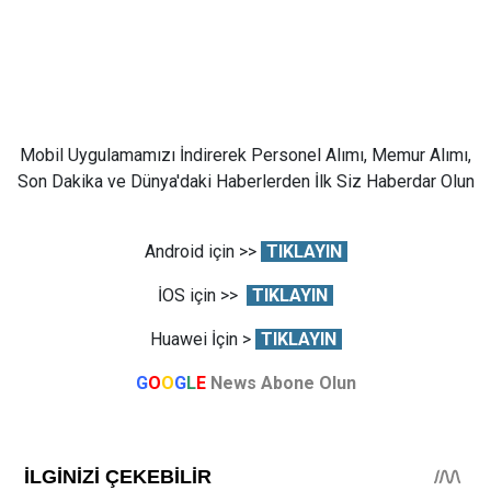
Mobil Uygulamamızı İndirerek Personel Alımı, Memur Alımı,
Son Dakika ve Dünya'daki Haberlerden İlk Siz Haberdar Olun
Android için >>
TIKLAYIN
İOS için >>
TIKLAYIN
Huawei İçin >
TIKLAYIN
G
O
O
G
L
E
News Abone Olun