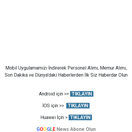
Mobil Uygulamamızı İndirerek Personel Alımı, Memur Alımı,
Son Dakika ve Dünya'daki Haberlerden İlk Siz Haberdar Olun
Android için >>
TIKLAYIN
İOS için >>
TIKLAYIN
Huawei İçin >
TIKLAYIN
G
O
O
G
L
E
News Abone Olun