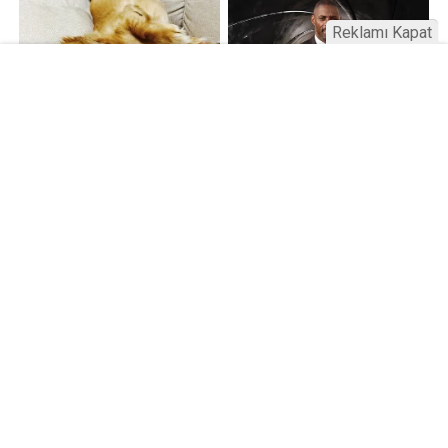
Reklamı Kapat
Kamu Bülteni © 2023
Anasayfa
Künye
İletişim
Gizlilik İlkeleri
Sitene Ekle