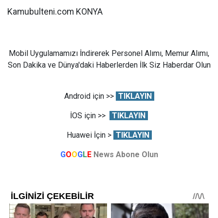
Kamubulteni.com KONYA
Mobil Uygulamamızı İndirerek Personel Alımı, Memur Alımı,
Son Dakika ve Dünya'daki Haberlerden İlk Siz Haberdar Olun
Android için >>
TIKLAYIN
İOS için >>
TIKLAYIN
Huawei İçin >
TIKLAYIN
G
O
O
G
L
E
News Abone Olun