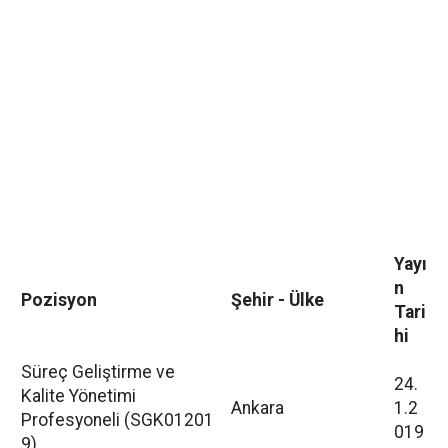
Yayı
n
Pozisyon
Şehir - Ülke
Tari
hi
Süreç Geliştirme ve
24.
Kalite Yönetimi
Ankara
1.2
Profesyoneli (SGK01201
019
9)