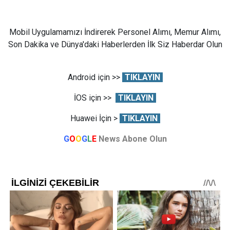
Mobil Uygulamamızı İndirerek Personel Alımı, Memur Alımı,
Son Dakika ve Dünya'daki Haberlerden İlk Siz Haberdar Olun
Android için >>
TIKLAYIN
İOS için >>
TIKLAYIN
Huawei İçin >
TIKLAYIN
G
O
O
G
L
E
News Abone Olun