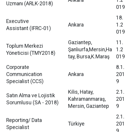
Ankara
1.2
Uzmanı (ARLK-2018)
019
18.
Executive
Ankara
1.2
Assistant (IFRC-01)
019
Gaziantep,
11.
Toplum Merkezi
Şanlıurfa,Mersin,Ha
1.2
Yöneticisi (TMY2018)
tay, Bursa,K.Maraş
019
Corporate
8.1.
Communication
Ankara
201
Specialist (CCS)
9
Kilis, Hatay,
2.1.
Satın Alma ve Lojistik
Kahramanmaraş,
201
Sorumlusu (SA - 2018)
Mersin, Gaziantep
9
2.1.
Reporting/ Data
Türkiye
201
Specialist
9