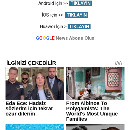
Android için >>
TIKLAYIN
İOS için >>
TIKLAYIN
Huawei İçin >
TIKLAYIN
G
O
O
G
L
E
News Abone Olun