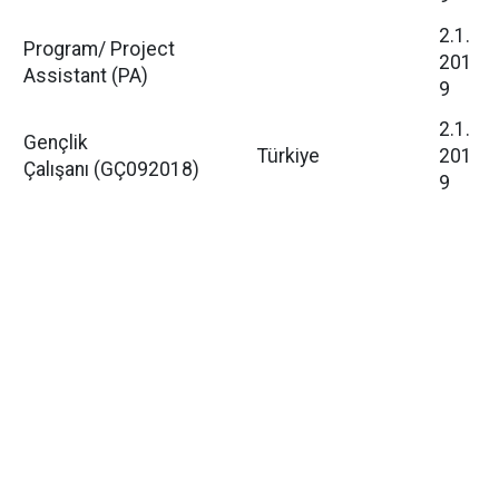
2.1.
Program/ Project
201
Assistant (PA)
9
2.1.
Gençlik
Türkiye
201
Çalışanı (GÇ092018)
9