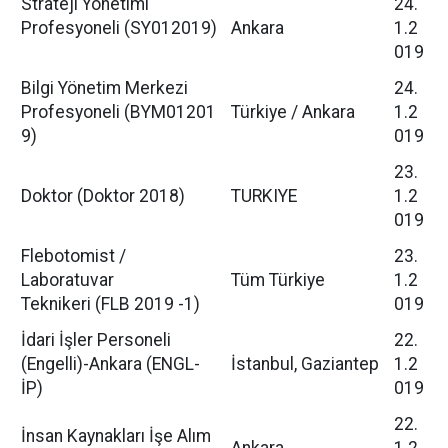
Strateji Yönetimi
24.
Profesyoneli (SY012019)
Ankara
1.2
019
Bilgi Yönetim Merkezi
24.
Profesyoneli (BYM01201
Türkiye / Ankara
1.2
9)
019
23.
Doktor (Doktor 2018)
TURKIYE
1.2
019
Flebotomist /
23.
Laboratuvar
Tüm Türkiye
1.2
Teknikeri (FLB 2019 -1)
019
İdari İşler Personeli
22.
(Engelli)-Ankara (ENGL-
İstanbul, Gaziantep
1.2
İP)
019
22.
İnsan Kaynakları İşe Alım