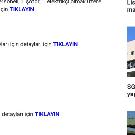
ersoneli, 1 şoför, 1 elektrikçi olmak üzere
Li
için
TIKLAYIN
ma
arı için detayları için
TIKLAYIN
SG
ya
detayları için
TIKLAYIN