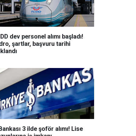
DD dev personel alımı başladı!
ro, şartlar, başvuru tarihi
ıklandı
Bankası 3 ilde şoför alımı! Lise
zunlarına iş imkanı