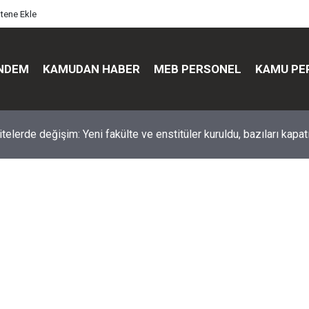
itene Ekle
NDEM
KAMUDAN HABER
MEB PERSONEL
KAMU PE
üst düzey değişim: Genel müdürler değişti, yeni isimler atandı