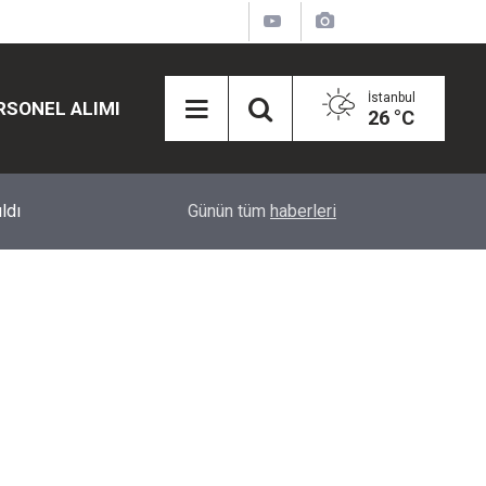
İstanbul
RSONEL ALIMI
26 °C
12:45
Eğiti Bir Sen'den Kadınlar İçin Olay Teklif: Çal
Günün tüm
haberleri