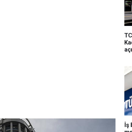
TC
Kad
aç
İş 
me