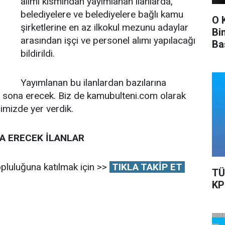
alımı kısmından yayımlanan ilanlarda,
belediyelere ve belediyelere bağlı kamu
O 
şirketlerine en az ilkokul mezunu adaylar
Bi
arasından işçi ve personel alımı yapılacağı
Ba
bildirildi.
Ka
Yayımlanan bu ilanlardan bazılarına
e sona erecek. Biz de kamubulteni.com olarak
imizde yer verdik.
A ERECEK İLANLAR
pluluğuna katılmak için >>
TIKLA TAKİP ET
TÜ
KP