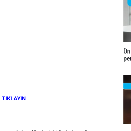
Ün
pe
n
TIKLAYIN