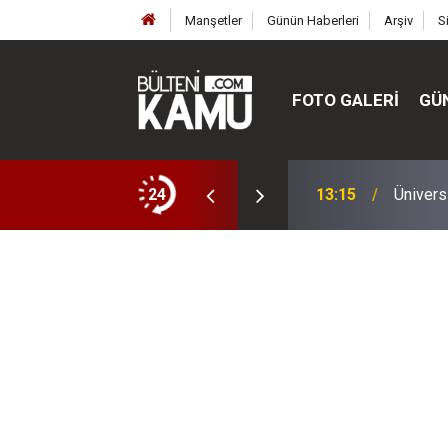
Manşetler
Günün Haberleri
Arşiv
S
FOTO GALERI
GÜ
ülte ve enstitüler kuruldu, bazıları kapatıldı
24
13:00
MEB’de 