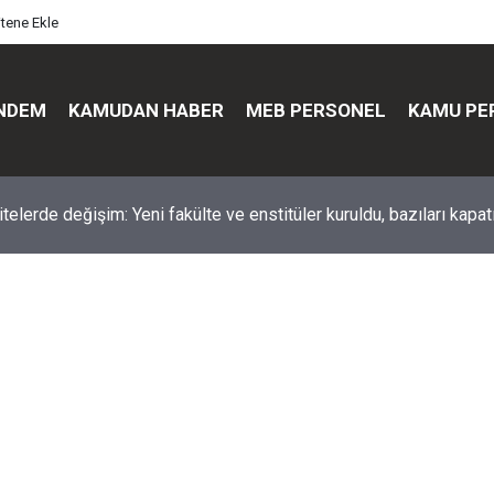
itene Ekle
NDEM
KAMUDAN HABER
MEB PERSONEL
KAMU PE
üst düzey değişim: Genel müdürler değişti, yeni isimler atandı