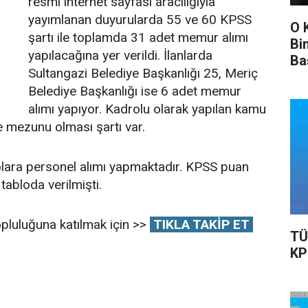
resmi internet sayfası aracılığıyla
yayımlanan duyurularda 55 ve 60 KPSS
O 
şartı ile toplamda 31 adet memur alımı
Bi
yapılacağına yer verildi. İlanlarda
Ba
Sultangazi Belediye Başkanlığı 25, Meriç
Ka
Belediye Başkanlığı ise 6 adet memur
alımı yapıyor. Kadrolu olarak yapılan kamu
e mezunu olması şartı var.
olara personel alımı yapmaktadır. KPSS puan
 tabloda verilmişti.
pluluğuna katılmak için >>
TIKLA TAKİP ET
TÜ
KP