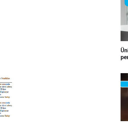
Ün
pe