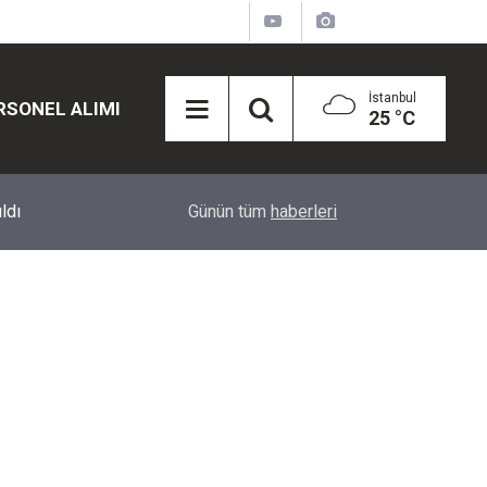
İstanbul
RSONEL ALIMI
25 °C
12:45
Eğiti Bir Sen'den Kadınlar İçin Olay Teklif: Çal
Günün tüm
haberleri