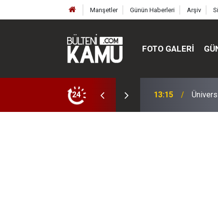
Manşetler
Günün Haberleri
Arşiv
S
FOTO GALERI
GÜ
ülte ve enstitüler kuruldu, bazıları kapatıldı
24
13:00
MEB’de 