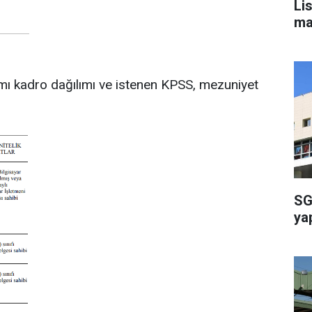
Li
ma
mı kadro dağılımı ve istenen KPSS, mezuniyet
SG
ya