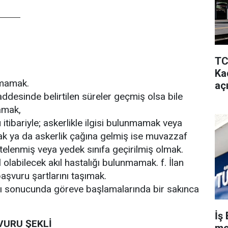
TC
Kad
mamak.
aç
esinde belirtilen süreler geçmiş olsa bile
amak,
itibariyle; askerlikle ilgisi bulunmamak veya
k ya da askerlik çağına gelmiş ise muvazzaf
telenmiş veya yedek sınıfa geçirilmiş olmak.
labilecek akıl hastalığı bulunmamak. f. İlan
başvuru şartlarını taşımak.
sı sonucunda göreve başlamalarında bir sakınca
İş 
VURU ŞEKLİ
me