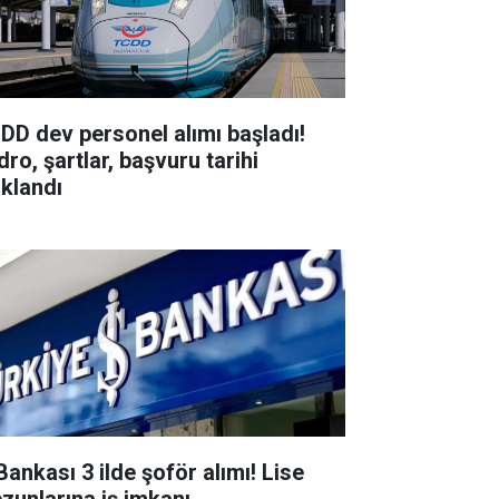
DD dev personel alımı başladı!
ro, şartlar, başvuru tarihi
ıklandı
Bankası 3 ilde şoför alımı! Lise
zunlarına iş imkanı