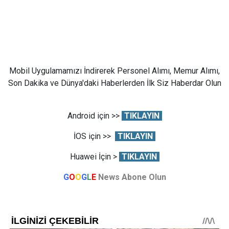
Mobil Uygulamamızı İndirerek Personel Alımı, Memur Alımı,
Son Dakika ve Dünya'daki Haberlerden İlk Siz Haberdar Olun
Android için >>
TIKLAYIN
İOS için >>
TIKLAYIN
Huawei İçin >
TIKLAYIN
G
O
O
G
L
E
News Abone Olun