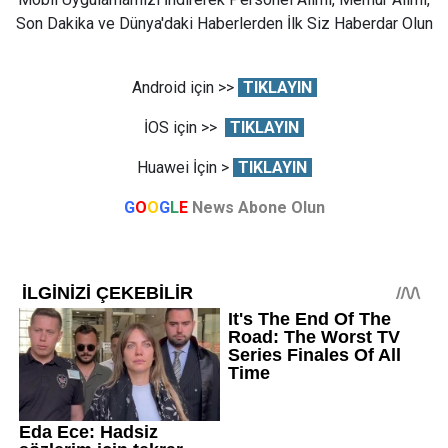
Son Dakika ve Dünya'daki Haberlerden İlk Siz Haberdar Olun
Android için >>
TIKLAYIN
İOS için >>
TIKLAYIN
Huawei İçin >
TIKLAYIN
G
O
O
G
L
E
News Abone Olun