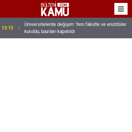
MEB’de üst düzey değişim: Genel müdürler değişti,
13:00
yeni isimler atandı