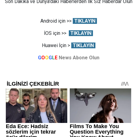
Son Dakika ve Dünya'daki Haberlerden İlk Siz Haberdar Olun
Android için >>
TIKLAYIN
İOS için >>
TIKLAYIN
Huawei İçin >
TIKLAYIN
G
O
O
G
L
E
News Abone Olun