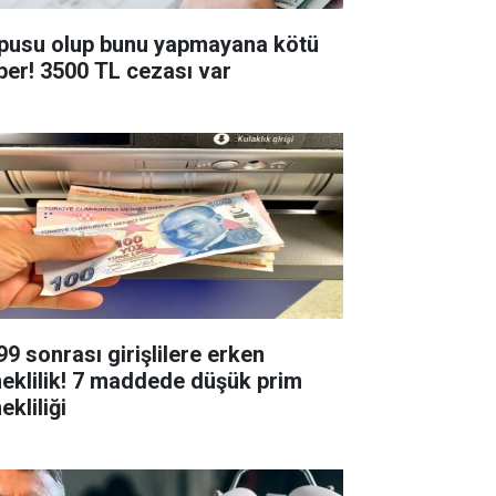
pusu olup bunu yapmayana kötü
ber! 3500 TL cezası var
99 sonrası girişlilere erken
eklilik! 7 maddede düşük prim
kliliği