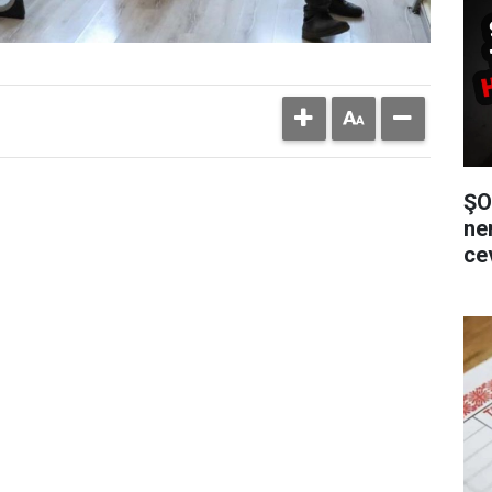
ŞO
ne
ce