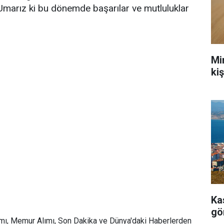
 Umarız ki bu dönemde başarılar ve mutluluklar
Mi
ki
Ka
gö
mı, Memur Alımı, Son Dakika ve Dünya'daki Haberlerden