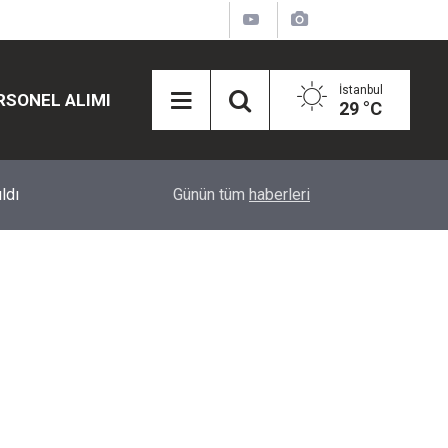
İstanbul
RSONEL ALIMI
29 °C
12:45
Eğiti Bir Sen'den Kadınlar İçin Olay Teklif: Çal
Günün tüm
haberleri