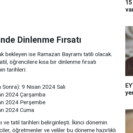
15
va
nde Dinlenme Fırsatı
rak bekleyen ise Ramazan Bayramı tatili olacak.
il, öğrencilere kısa bir dinlenme fırsatı
n tarihleri:
EY
Sonra): 9 Nisan 2024 Salı
ye
san 2024 Çarşamba
san 2024 Perşembe
san 2024 Cuma
ve tatil tarihleri belirginleşti. İkinci dönemin
iler, öğretmenler ve veliler bu döneme hazırlıklı