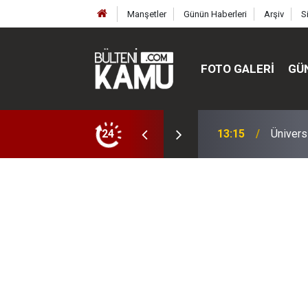
Manşetler
Günün Haberleri
Arşiv
S
FOTO GALERI
GÜ
ülte ve enstitüler kuruldu, bazıları kapatıldı
24
13:00
MEB’de 