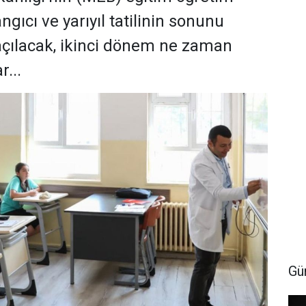
gıcı ve yarıyıl tatilinin sonunu
 açılacak, ikinci dönem ne zaman
...
Gü