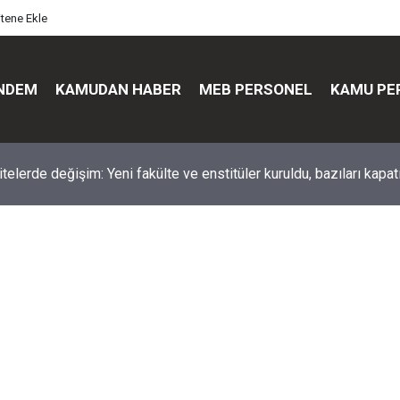
itene Ekle
NDEM
KAMUDAN HABER
MEB PERSONEL
KAMU PE
üst düzey değişim: Genel müdürler değişti, yeni isimler atandı