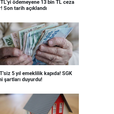
 TL'yi ödemeyene 13 bin TL ceza
r! Son tarih açıklandı
T'siz 5 yıl emeklilik kapıda! SGK
ni şartları duyurdu!