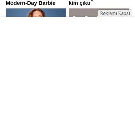
Reklamı Kapat
Kamu Bülteni © 2023
Anasayfa
Künye
İletişim
Gizlilik İlkeleri
Sitene Ekle