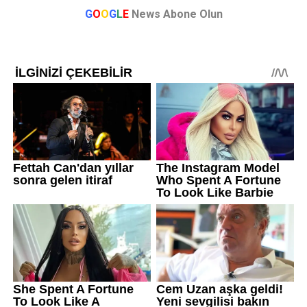
G
O
O
G
L
E
News Abone Olun