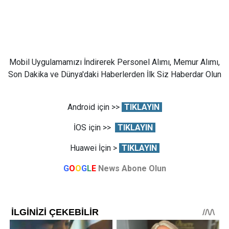
Mobil Uygulamamızı İndirerek Personel Alımı, Memur Alımı,
Son Dakika ve Dünya'daki Haberlerden İlk Siz Haberdar Olun
Android için >>
TIKLAYIN
İOS için >>
TIKLAYIN
Huawei İçin >
TIKLAYIN
G
O
O
G
L
E
News Abone Olun