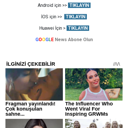
Android için >>
TIKLAYIN
İOS için >>
TIKLAYIN
Huawei İçin >
TIKLAYIN
G
O
O
G
L
E
News Abone Olun