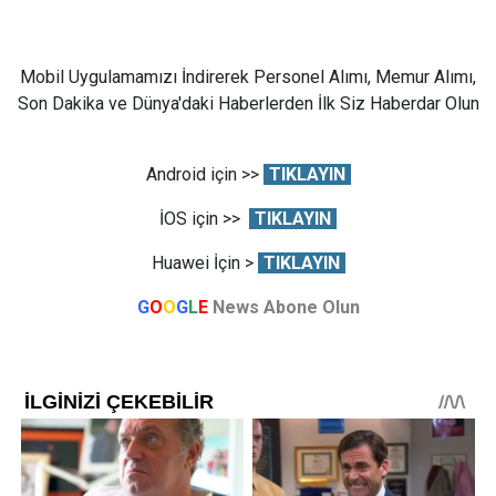
Mobil Uygulamamızı İndirerek Personel Alımı, Memur Alımı,
Son Dakika ve Dünya'daki Haberlerden İlk Siz Haberdar Olun
Android için >>
TIKLAYIN
İOS için >>
TIKLAYIN
Huawei İçin >
TIKLAYIN
G
O
O
G
L
E
News Abone Olun