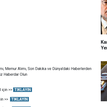
Ka
Ye
mı, Memur Alımı, Son Dakika ve Dünya'daki Haberlerden
Siz Haberdar Olun
 için >>
TIKLAYIN
çin >>
TIKLAYIN