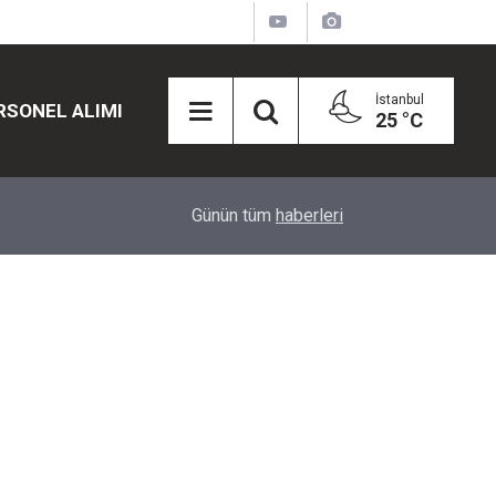
İstanbul
RSONEL ALIMI
25 °C
12:45
Eğiti Bir Sen'den Kadınlar İçin Olay Teklif: Çal
Günün tüm
haberleri