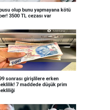
pusu olup bunu yapmayana kötü
ber! 3500 TL cezası var
99 sonrası girişlilere erken
eklilik! 7 maddede düşük prim
kliliği