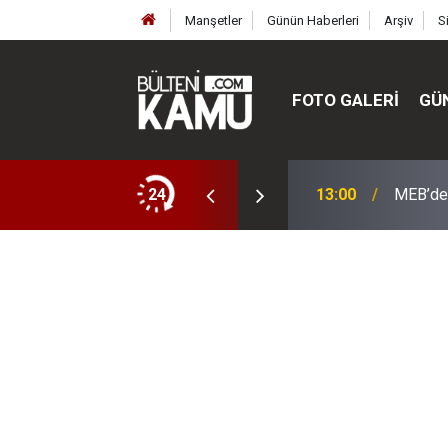
Manşetler
Günün Haberleri
Arşiv
S
FOTO GALERI
GÜ
ülte ve enstitüler kuruldu, bazıları kapatıldı
24
13:00
MEB’de 