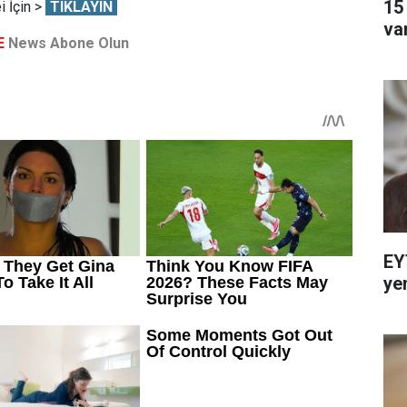
15
 İçin >
TIKLAYIN
va
E
News Abone Olun
EY
ye