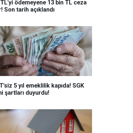
 TL'yi ödemeyene 13 bin TL ceza
r! Son tarih açıklandı
T'siz 5 yıl emeklilik kapıda! SGK
ni şartları duyurdu!