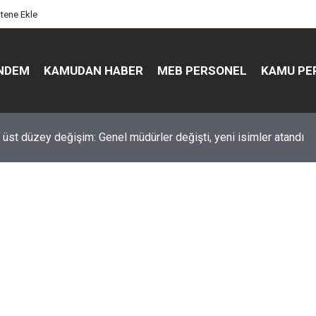
itene Ekle
NDEM
KAMUDAN HABER
MEB PERSONEL
KAMU PE
üst düzey değişim: Genel müdürler değişti, yeni isimler atandı