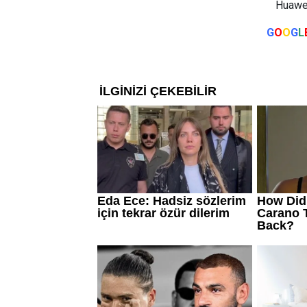
Huawei
G
O
O
G
L