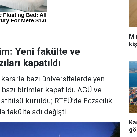
Mi
ki
im: Yeni fakülte ve
ıları kapatıldı
ararla bazı üniversitelerde yeni
, bazı birimler kapatıldı. AGÜ ve
stitüsü kuruldu; RTEÜ’de Eczacılık
a fakülte adı değişti.
Ka
gö