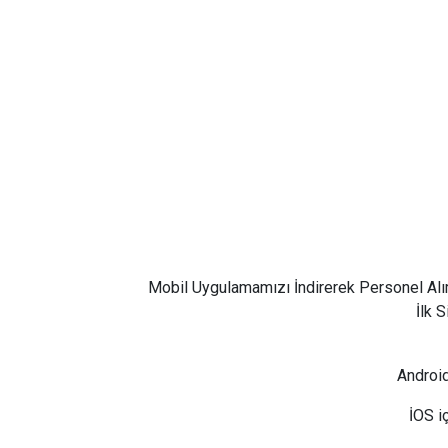
Mobil Uygulamamızı İndirerek Personel Alı
İlk 
Android
İOS i