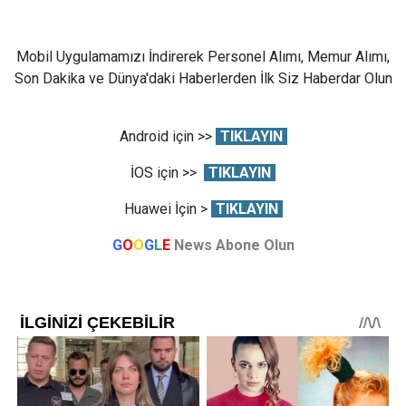
Mobil Uygulamamızı İndirerek Personel Alımı, Memur Alımı,
Son Dakika ve Dünya'daki Haberlerden İlk Siz Haberdar Olun
Android için >>
TIKLAYIN
İOS için >>
TIKLAYIN
Huawei İçin >
TIKLAYIN
G
O
O
G
L
E
News Abone Olun