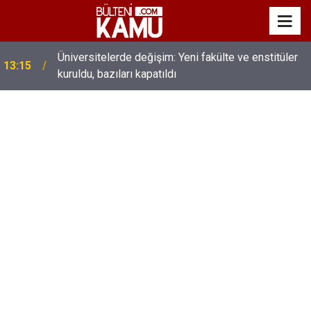
MEB’de üst düzey değişim: Genel müdürler değişti,
13:00
yeni isimler atandı