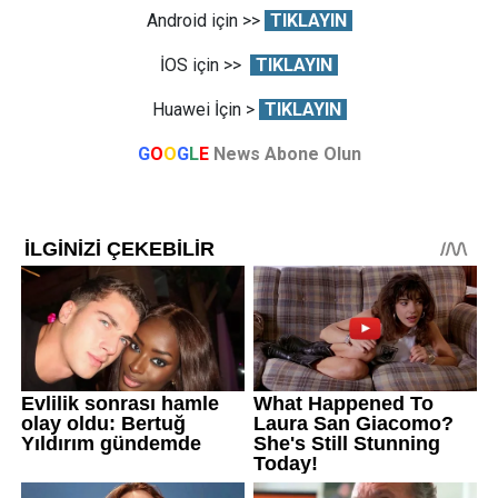
Android için >>
TIKLAYIN
İOS için >>
TIKLAYIN
Huawei İçin >
TIKLAYIN
G
O
O
G
L
E
News Abone Olun