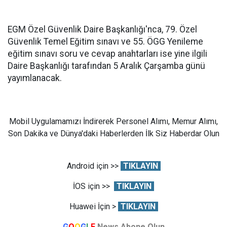
EGM Özel Güvenlik Daire Başkanlığı'nca, 79. Özel
Güvenlik Temel Eğitim sınavı ve 55. ÖGG Yenileme
eğitim sınavı soru ve cevap anahtarları ise yine ilgili
Daire Başkanlığı tarafından 5 Aralık Çarşamba günü
yayımlanacak.
Mobil Uygulamamızı İndirerek Personel Alımı, Memur Alımı,
Son Dakika ve Dünya'daki Haberlerden İlk Siz Haberdar Olun
Android için >>
TIKLAYIN
İOS için >>
TIKLAYIN
Huawei İçin >
TIKLAYIN
G
O
O
G
L
E
News Abone Olun