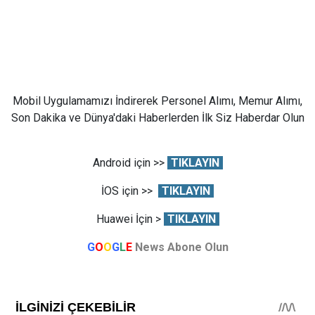
Mobil Uygulamamızı İndirerek Personel Alımı, Memur Alımı,
Son Dakika ve Dünya'daki Haberlerden İlk Siz Haberdar Olun
Android için >>
TIKLAYIN
İOS için >>
TIKLAYIN
Huawei İçin >
TIKLAYIN
G
O
O
G
L
E
News Abone Olun