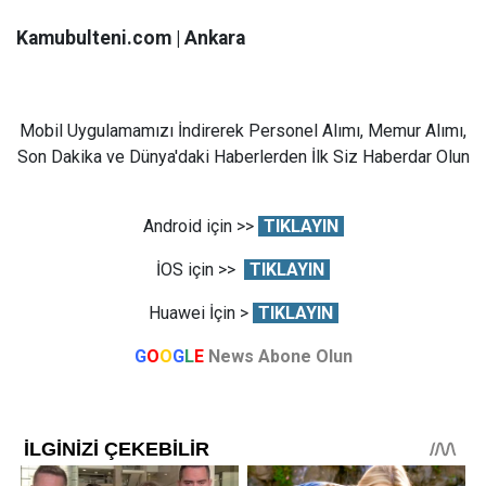
Kamubulteni.com | Ankara
Mobil Uygulamamızı İndirerek Personel Alımı, Memur Alımı,
Son Dakika ve Dünya'daki Haberlerden İlk Siz Haberdar Olun
Android için >>
TIKLAYIN
İOS için >>
TIKLAYIN
Huawei İçin >
TIKLAYIN
G
O
O
G
L
E
News Abone Olun