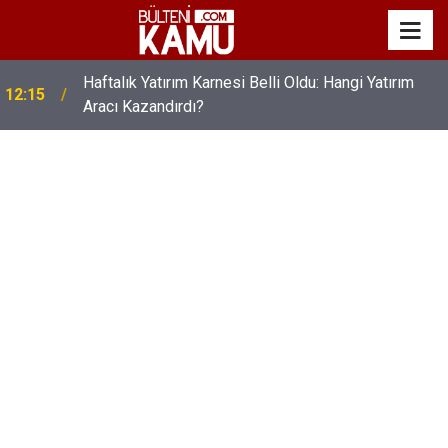
Öğretmenlerin Maaş Promosyon Anlaşması
11:30
İmzalandı