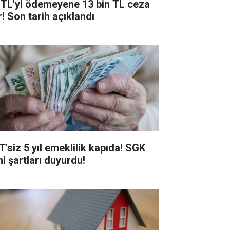
 TL'yi ödemeyene 13 bin TL ceza
r! Son tarih açıklandı
T'siz 5 yıl emeklilik kapıda! SGK
ni şartları duyurdu!