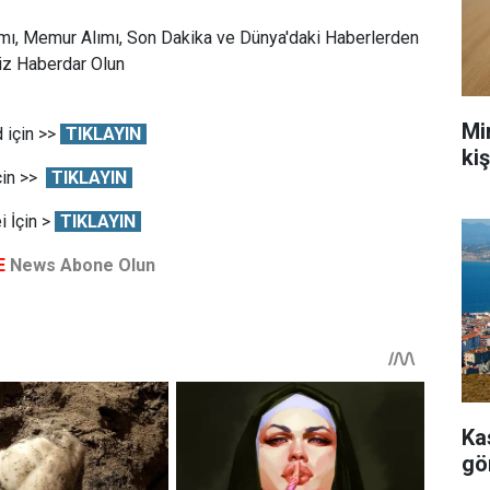
mı, Memur Alımı, Son Dakika ve Dünya'daki Haberlerden
Siz Haberdar Olun
Mi
 için >>
TIKLAYIN
ki
çin >>
TIKLAYIN
 İçin >
TIKLAYIN
E
News Abone Olun
Ka
gö