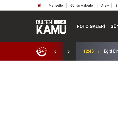
Manşetler
Günün Haberleri
Arşiv
S
FOTO GALERI
GÜ
 müdürler değişti, yeni isimler atandı
24
12:45
Eğiti B