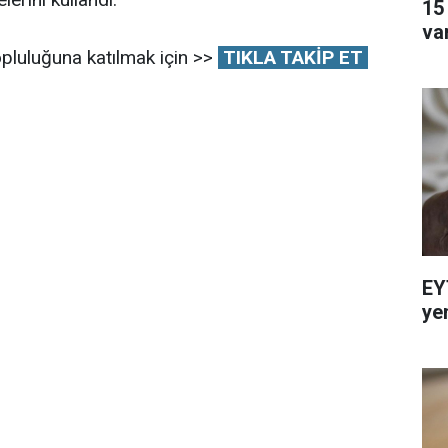
15
va
pluluğuna katılmak için >>
TIKLA TAKİP ET
EY
ye