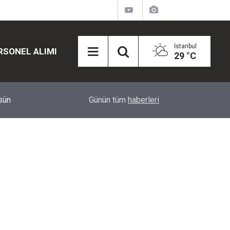
İstanbul
RSONEL ALIMI
29 °C
lsün
12:15
Haftalık Yatırım Karnesi Belli Oldu: Hangi Yatırı
Günün tüm
haberleri