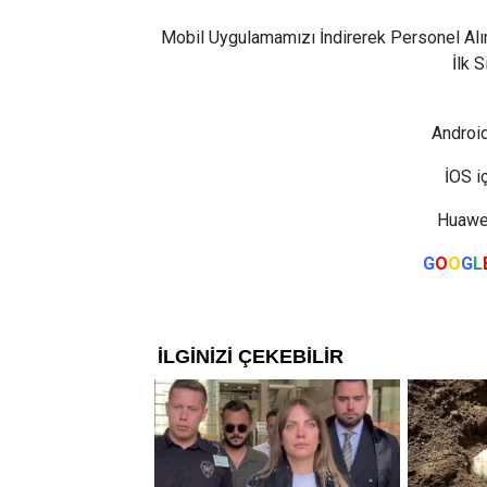
Mobil Uygulamamızı İndirerek Personel Alı
İlk 
Android
İOS i
Huawei
G
O
O
G
L