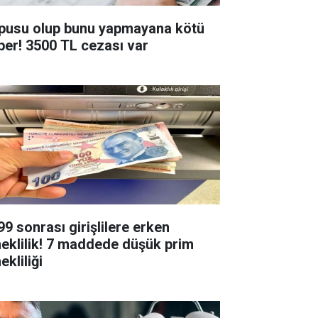
pusu olup bunu yapmayana kötü
ber! 3500 TL cezası var
99 sonrası girişlilere erken
eklilik! 7 maddede düşük prim
kliliği