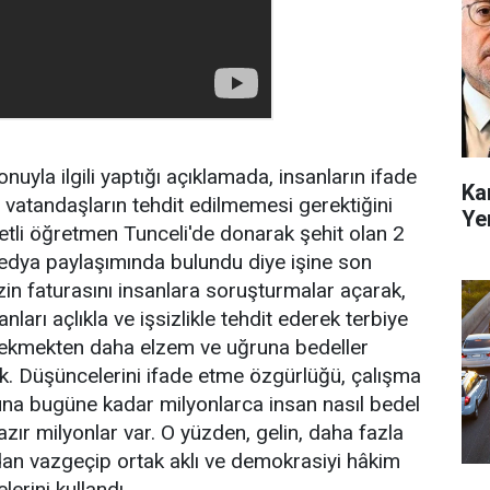
yla ilgili yaptığı açıklamada, insanların ifade
Ka
a vatandaşların tehdit edilmemesi gerektiğini
Ye
cretli öğretmen Tunceli'de donarak şehit olan 2
l medya paylaşımında bulundu diye işine son
izin faturasını insanlara soruşturmalar açarak,
nları açlıkla ve işsizlikle tehdit ederek terbiye
e ekmekten daha elzem ve uğruna bedeller
k. Düşüncelerini ifade etme özgürlüğü, çalışma
na bugüne kadar milyonlarca insan nasıl bedel
r milyonlar var. O yüzden, gelin, daha fazla
n vazgeçip ortak aklı ve demokrasiyi hâkim
lerini kullandı.