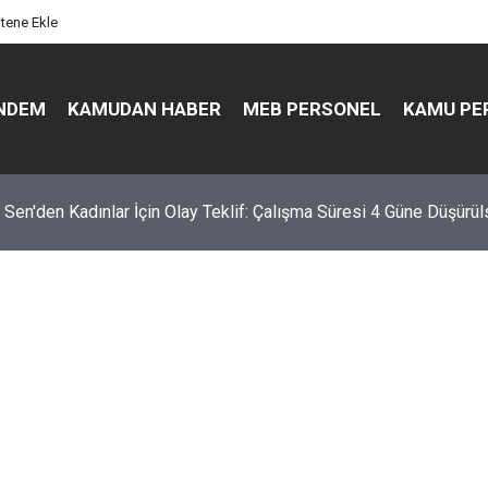
itene Ekle
NDEM
KAMUDAN HABER
MEB PERSONEL
KAMU PE
ir Sen'den Kadınlar İçin Olay Teklif: Çalışma Süresi 4 Güne Düşürü