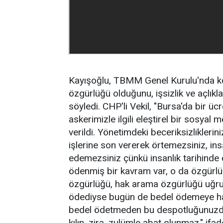
Kayışoğlu, TBMM Genel Kurulu'nda konu
özgürlüğü olduğunu, işsizlik ve açlıkl
söyledi. CHP'li Vekil, "Bursa'da bir ü
askerimizle ilgili eleştirel bir sosya
verildi. Yönetimdeki beceriksizliklerin
işlerine son vererek örtemezsiniz, insa
edemezsiniz çünkü insanlık tarihind
ödenmiş bir kavram var, o da özgürlü
özgürlüğü, hak arama özgürlüğü uğru
ödediyse bugün de bedel ödemeye hazı
bedel ödetmeden bu despotluğunuzda
kılın, zira, zulümle abat olunmaz." ifade