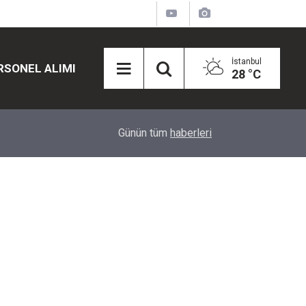
İstanbul
RSONEL ALIMI
28 °C
12:45
Eğiti Bir Sen'den Kadınlar İçin Olay Teklif: Çal
Günün tüm
haberleri