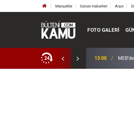
Manşetler
Günün Haberleri
Arşiv
S
FOTO GALERI
GÜ
ülte ve enstitüler kuruldu, bazıları kapatıldı
24
13:00
MEB’de 