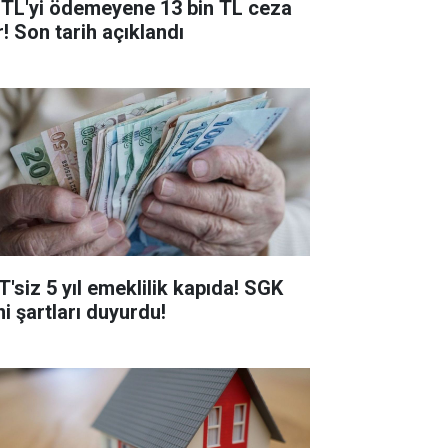
 TL'yi ödemeyene 13 bin TL ceza
r! Son tarih açıklandı
T'siz 5 yıl emeklilik kapıda! SGK
ni şartları duyurdu!