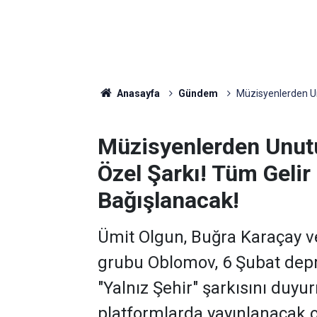
Anasayfa
Gündem
Müzisyenlerden Un
Müzisyenlerden Unutu
Özel Şarkı! Tüm Geli
Bağışlanacak!
Ümit Olgun, Buğra Karaçay 
grubu Oblomov, 6 Şubat depre
"Yalnız Şehir" şarkısını duyur
platformlarda yayınlanacak ola