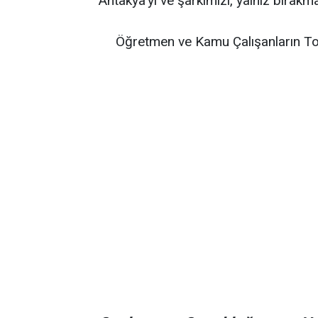
Antakya'yı ve şarkımızı, yalnız bırakm
Öğretmen ve Kamu Çalışanların To