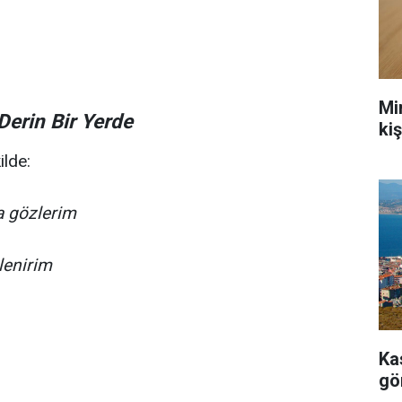
Mi
Derin Bir Yerde
ki
ilde:
a gözlerim
lenirim
Ka
gö