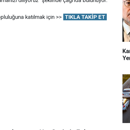
amanızı diliyoruz" şeklinde çağrıda bulunuyor.
pluluğuna katılmak için >>
TIKLA TAKİP ET
Ka
Ye