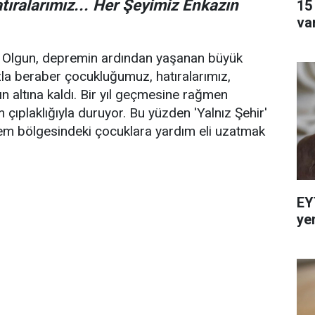
ıralarımız... Her Şeyimiz Enkazın
15
va
 Olgun, depremin ardından yaşanan büyük
mızla beraber çocukluğumuz, hatıralarımız,
n altına kaldı. Bir yıl geçmesine rağmen
 çıplaklığıyla duruyor. Bu yüzden 'Yalnız Şehir'
em bölgesindeki çocuklara yardım eli uzatmak
EY
ye