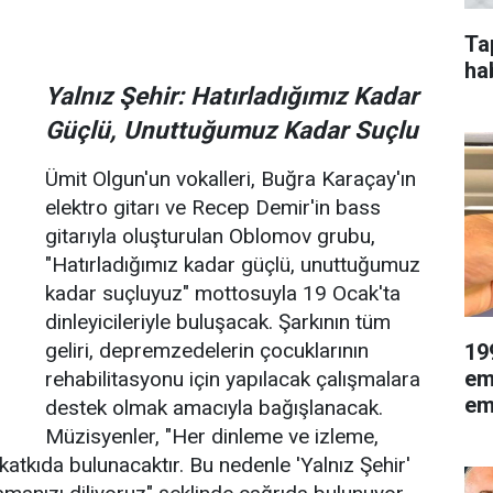
Ta
ha
Yalnız Şehir: Hatırladığımız Kadar
Güçlü, Unuttuğumuz Kadar Suçlu
Ümit Olgun'un vokalleri, Buğra Karaçay'ın
elektro gitarı ve Recep Demir'in bass
gitarıyla oluşturulan Oblomov grubu,
"Hatırladığımız kadar güçlü, unuttuğumuz
kadar suçluyuz" mottosuyla 19 Ocak'ta
dinleyicileriyle buluşacak. Şarkının tüm
geliri, depremzedelerin çocuklarının
19
em
rehabilitasyonu için yapılacak çalışmalara
eme
destek olmak amacıyla bağışlanacak.
Müzisyenler, "Her dinleme ve izleme,
tkıda bulunacaktır. Bu nedenle 'Yalnız Şehir'