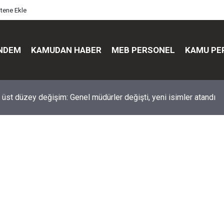
itene Ekle
NDEM
KAMUDAN HABER
MEB PERSONEL
KAMU PE
üst düzey değişim: Genel müdürler değişti, yeni isimler atandı