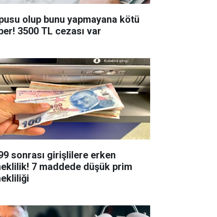
pusu olup bunu yapmayana kötü
ber! 3500 TL cezası var
99 sonrası girişlilere erken
eklilik! 7 maddede düşük prim
kliliği