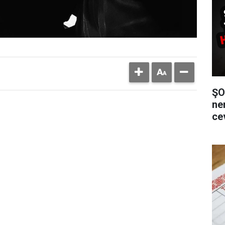
ŞO
ne
ce