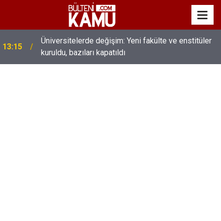
MEB’de üst düzey değişim: Genel müdürler değişti,
13:00
yeni isimler atandı