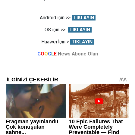
Android için >>
TIKLAYIN
İOS için >>
TIKLAYIN
Huawei İçin >
TIKLAYIN
G
O
O
G
L
E
News Abone Olun