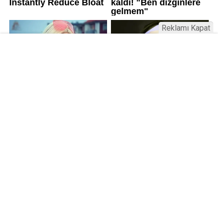
Reklamı Kapat
Kamu Bülteni © 2023
Anasayfa
Künye
İletişim
Gizlilik İlkeleri
Sitene Ekle