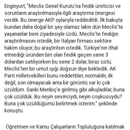
Enginyurt, "Meclis Genel Kurulu'na fındık üreticisi ve
sorunların araştırılmasıyla ilgili araştırma önergesi
verdik. Bu önerge AKP oylarıyla reddedildi. İlk bakışta
bundan daha doğal bir şey olamaz lakin dün Meclis'te
yaşananlar beni ziyadesiyle üzdü. Meclis'te fındığın
araştırılmasını istedik, bir İtalyan firması sektöre
hakim oluyor, bu araştırılsın istedik. Türkiye'nin ithal
etmediği üründen biri olan fındık geçen sene 3
dolardan satılıyorken bu sene 2 dolar, biraz üstü.
Meclis'ten bir umut ışığı doğsun diye bekledik. AK
Parti milletvekilleri bunu reddettiler, normaldir, ilk
değil, son olmayacak ama bir görüntü var ki çok
üzüldüm. Sanki Menbiç'e girilmiş gibi alkışladılar, buna
çok üzüldük. Bu neyin sevinciydi, neyin coşkusuydu?
Buna çok üzüldüğümü belirtmek isterim." şeklinde
konuştu.
Öğretmen ve Kamu Çalışanların Topluluğuna katılmak