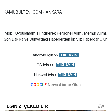
KAMUBULTENİ.COM - ANKARA
Mobil Uygulamamızı İndirerek Personel Alımı, Memur Alımı,
Son Dakika ve Dünya'daki Haberlerden İlk Siz Haberdar Olun
Android için >>
TIKLAYIN
İOS için >>
TIKLAYIN
Huawei İçin >
TIKLAYIN
G
O
O
G
L
E
News Abone Olun