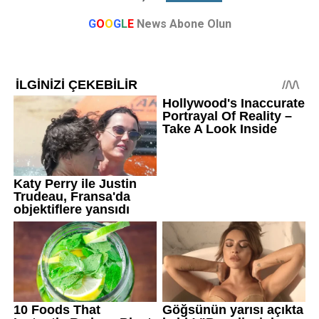
G
O
O
G
L
E
News Abone Olun