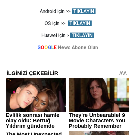
Android için >>
TIKLAYIN
İOS için >>
TIKLAYIN
Huawei İçin >
TIKLAYIN
G
O
O
G
L
E
News Abone Olun