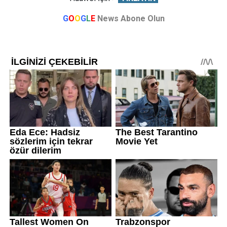
G
O
O
G
L
E
News Abone Olun